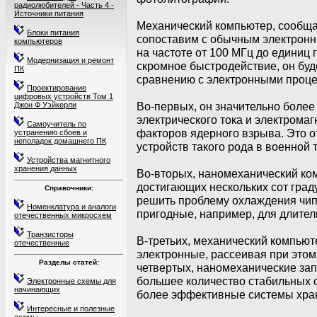
радиолюбителей - Часть 4 -
Источники питания
Механический компьютер, сообща
Блоки питания
сопоставим с обычным электрон
компьютеров
на частоте от 100 МГц до единиц 
Модернизация и ремонт
скромное быстродействие, он бу
ПК
сравнению с электронными проце
Проектирование
цифровых устройств Том 1
Во-первых, он значительно боле
Джон Ф Уэйкерли
электрического тока и электрома
Самоучитель по
факторов ядерного взрыва. Это 
устранению сбоев и
неполадок домашнего ПК
устройств такого рода в военной 
Устройства магнитного
хранения данных
Во-вторых, наномеханический ко
достигающих нескольких сот град
Справочники:
решить проблему охлаждения чипо
Номенклатура и аналоги
пригодные, например, для длител
отечественных микросхем
Транзисторы
В-третьих, механический компьют
отечественные
электронные, рассеивая при этом
Разделы статей:
четвертых, наномеханические зап
большее количество стабильных с
Электронные схемы для
начинающих
более эффективные системы хра
Интересные и полезные