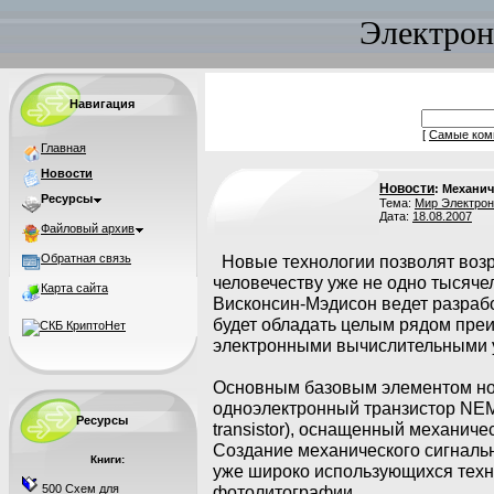
Электрон
Навигация
[
Самые ком
Главная
Новости
Новости
: Механи
Ресурсы
Тема:
Мир Электрон
Дата:
18.08.2007
Файловый архив
Обратная связь
Новые технологии позволят воз
человечеству уже не одно тысяче
Карта сайта
Висконсин-Мэдисон ведет разраб
будет обладать целым рядом пре
электронными вычислительными 
Основным базовым элементом нов
одноэлектронный транзистор NEME
Ресурсы
transistor), оснащенный механич
Создание механического сигналь
Книги:
уже широко использующихся техн
500 Схем для
фотолитографии.