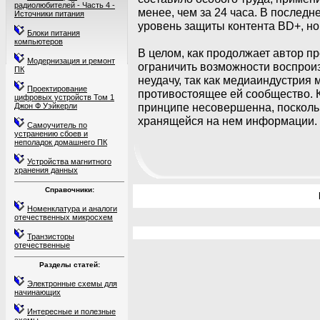
радиолюбителей - Часть 4 -
менее, чем за 24 часа. В после
Источники питания
уровень защиты контента BD+, но 
Блоки питания
компьютеров
В целом, как продолжает автор 
Модернизация и ремонт
ограничить возможности воспрои
ПК
неудачу, так как медиаиндустрия
Проектирование
противостоящее ей сообщество. К
цифровых устройств Том 1
принципе несовершенна, посколь
Джон Ф Уэйкерли
хранящейся на нем информации.
Самоучитель по
устранению сбоев и
неполадок домашнего ПК
Устройства магнитного
хранения данных
Справочники:
Номенклатура и аналоги
отечественных микросхем
Транзисторы
отечественные
Разделы статей:
Электронные схемы для
начинающих
Интересные и полезные