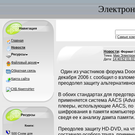
Электрон
Навигация
[
Самые ком
Главная
Новости
Новости
: Формат 
Ресурсы
Тема:
Мир Электрон
Дата:
14:40:52 01.02
Файловый архив
Обратная связь
Один из участников форума Doom
декабря 2006 г. сообщил о взлом
Карта сайта
преодолел защиту альтернативного
В обоих стандартах для предотв
применяется система AACS (Adva
плееры, использующие AACS, по 
шифрования в памяти компьютера,
Ресурсы
сведя ее к анализу дампа памяти.
Книги:
Преодолев защиту HD-DVD, на чт
500 Схем для
составило особого труда, примени