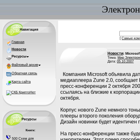
Электрон
Навигация
[
Самые ком
Главная
Новости
Новости
: Microso
Ресурсы
Тема:
Мир Электрон
Дата:
05.10.2007
Файловый архив
Обратная связь
Компания Microsoft объявила дат
медиаплеера Zune 2.0, сообщает
Карта сайта
пресс-конференции 2 октября 2007
ссылаясь на близкие к корпорации
октября.
Корпус нового Zune немного тонь
плееры второго поколения обору
Ресурсы
Дизайн новинки будет идентичен 
Книги:
На пресс-конференции также буде
500 Схем для
накопителем. Этот плеер способе