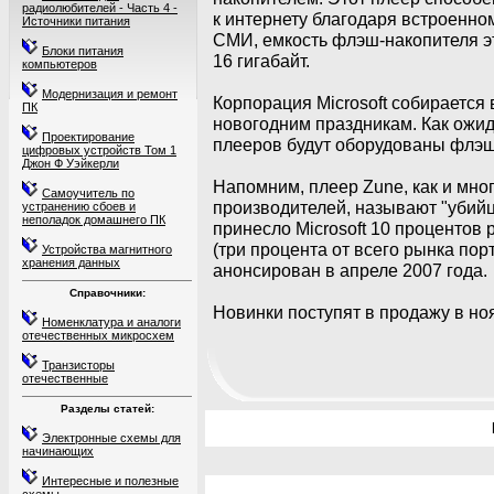
радиолюбителей - Часть 4 -
к интернету благодаря встроенно
Источники питания
СМИ, емкость флэш-накопителя эт
Блоки питания
16 гигабайт.
компьютеров
Модернизация и ремонт
Корпорация Microsoft собирается 
ПК
новогодним праздникам. Как ожид
Проектирование
плееров будут оборудованы флэш
цифровых устройств Том 1
Джон Ф Уэйкерли
Напомним, плеер Zune, как и мно
Самоучитель по
производителей, называют "убийц
устранению сбоев и
неполадок домашнего ПК
принесло Microsoft 10 процентов
(три процента от всего рынка пор
Устройства магнитного
хранения данных
анонсирован в апреле 2007 года.
Справочники:
Новинки поступят в продажу в но
Номенклатура и аналоги
отечественных микросхем
Транзисторы
отечественные
Разделы статей:
Электронные схемы для
начинающих
Интересные и полезные