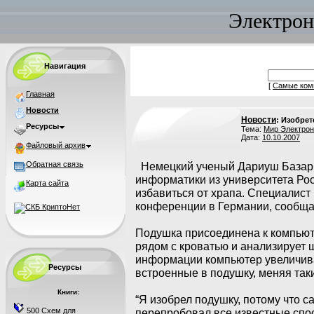
Электрон
Навигация
[
Самые ком
Главная
Новости
Новости
: Изобре
Ресурсы
Тема:
Мир Электрон
Дата:
10.10.2007
Файловый архив
Обратная связь
Немецкий ученый Дариуш Базарг
информатики из университета Рос
Карта сайта
избавиться от храпа. Специалист
конференции в Германии, сообщае
Подушка присоединена к компьюте
рядом с кроватью и анализирует 
информации компьютер увеличива
Ресурсы
встроенные в подушку, меняя та
Книги:
“Я изобрел подушку, потому что са
500 Схем для
перепробовал все известные спо