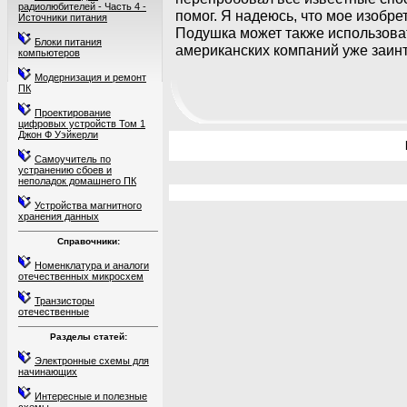
радиолюбителей - Часть 4 -
помог. Я надеюсь, что мое изобр
Источники питания
Подушка может также использова
Блоки питания
американских компаний уже заин
компьютеров
Модернизация и ремонт
ПК
Проектирование
цифровых устройств Том 1
Джон Ф Уэйкерли
Самоучитель по
устранению сбоев и
неполадок домашнего ПК
Устройства магнитного
хранения данных
Справочники:
Номенклатура и аналоги
отечественных микросхем
Транзисторы
отечественные
Разделы статей:
Электронные схемы для
начинающих
Интересные и полезные