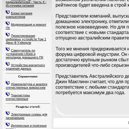
радиолюбителей - Часть 4 -
рейтингов будет введена в строй к
Источники питания
Блоки питания
Представители компаний, выпуск
компьютеров
домашнюю электронику, отметили,
Модернизация и ремонт
полезное нововведение. Но для 
ПК
соответствие с новыми стандарт
Проектирование
отпущено австралийским правите
цифровых устройств Том 1
Джон Ф Уэйкерли
Того же мнения придерживается и
Самоучитель по
форума цифровой индустрии. Он о
устранению сбоев и
неполадок домашнего ПК
достаточно крупным рынком сбыт
производителей что-либо серьезн
Устройства магнитного
хранения данных
Представитель Австралийского д
Справочники:
Джин Макглинн считает, что для
Номенклатура и аналоги
соответствие с любыми стандарт
отечественных микросхем
потребуется максимум два года.
Транзисторы
отечественные
Разделы статей:
Электронные схемы для
начинающих
Интересные и полезные