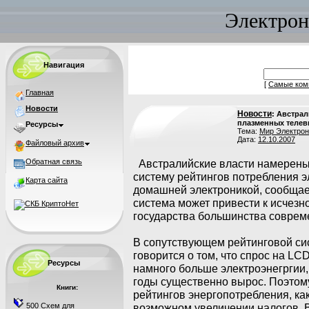
Электрон
Навигация
[
Самые ком
Главная
Новости
Новости
: Австра
плазменных телев
Ресурсы
Тема:
Мир Электрон
Дата:
12.10.2007
Файловый архив
Обратная связь
Австралийские власти намерены
систему рейтингов потребления э
Карта сайта
домашней электроникой, сообща
система может привести к исчезн
государства большинства соврем
В сопутствующем рейтинговой си
говорится о том, что спрос на L
Ресурсы
намного больше электроэнегргии,
годы существенно вырос. Поэтому
Книги:
рейтингов энергопотребления, ка
500 Схем для
возможном увеличении налогов. 