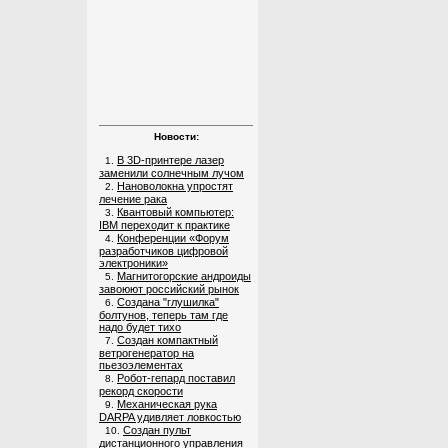
Новости:
В 3D-принтере лазер
1.
заменили солнечным лучом
Нановолокна упростят
2.
лечение рака
Квантовый компьютер:
3.
IBM переходит к практике
Конференции «Форум
4.
разработчиков цифровой
электроники»
Магнитогорские андроиды
5.
завоюют российский рынок
Создана "глушилка"
6.
болтунов, теперь там где
надо будет тихо
Создан компактный
7.
ветрогенератор на
пьезоэлементах
Робот-гепард поставил
8.
рекорд скорости
Механическая рука
9.
DARPA удивляет ловкостью
Создан пульт
10.
дистанционного управления