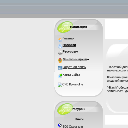
Навигация
Главная
Новости
Ресурсы
Файловый архив
Обратная связь
Жесткий диск
нанотехнологий
Карта сайта
Компании уже
людской воло
'Hitachi' обе
записывать ди
Ресурсы
Книги:
500 Схем для