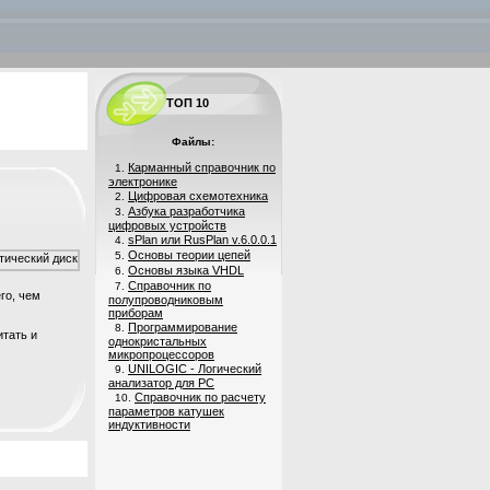
ТОП 10
Файлы:
Карманный справочник по
1.
электронике
Цифровая схемотехника
2.
Азбука разработчика
3.
цифровых устройств
sPlan или RusPlan v.6.0.0.1
4.
Основы теории цепей
5.
Основы языка VHDL
6.
Справочник по
7.
го, чем
полупроводниковым
приборам
Программирование
8.
итать и
однокристальных
микропроцессоров
UNILOGIC - Логический
9.
анализатор для PC
Справочник по расчету
10.
параметров катушек
индуктивности