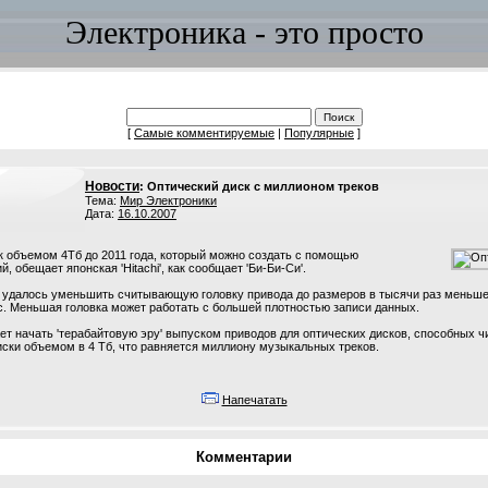
Электроника - это просто
[
Самые комментируемые
|
Популярные
]
Новости
: Оптический диск с миллионом треков
Тема:
Мир Электроники
Дата:
16.10.2007
 объемом 4Тб до 2011 года, который можно создать с помощью
, обещает японская 'Hitachi', как сообщает 'Би-Би-Си'.
 удалось уменьшить считывающую головку привода до размеров в тысячи раз меньше
с. Меньшая головка может работать с большей плотностью записи данных.
щает начать 'терабайтовую эру' выпуском приводов для оптических дисков, способных ч
ски объемом в 4 Тб, что равняется миллиону музыкальных треков.
Напечатать
Комментарии