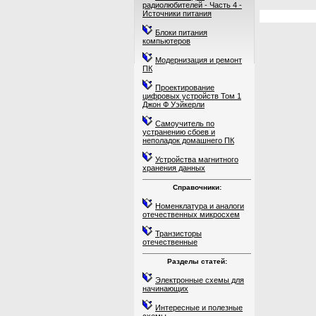
радиолюбителей - Часть 4 -
Источники питания
Блоки питания
компьютеров
Модернизация и ремонт
ПК
Проектирование
цифровых устройств Том 1
Джон Ф Уэйкерли
Самоучитель по
устранению сбоев и
неполадок домашнего ПК
Устройства магнитного
хранения данных
Справочники:
Номенклатура и аналоги
отечественных микросхем
Транзисторы
отечественные
Разделы статей:
Электронные схемы для
начинающих
Интересные и полезные