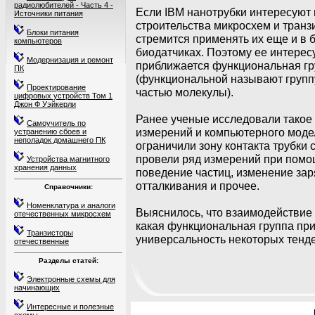
радиолюбителей - Часть 4 -
Если IBM нанотрубки интересуют
Источники питания
строительства микросхем и транз
Блоки питания
стремится применять их еще и в б
компьютеров
биодатчиках. Поэтому ее интересуе
Модернизация и ремонт
приближается функциональная гру
ПК
(функциональной называют групп
Проектирование
частью молекулы).
цифровых устройств Том 1
Джон Ф Уэйкерли
Ранее ученые исследовали тако
Самоучитель по
измерений и компьютерного мод
устранению сбоев и
неполадок домашнего ПК
ограничили зону контакта трубки
провели ряд измерений при помо
Устройства магнитного
хранения данных
поведение частиц, изменение за
отталкивания и прочее.
Справочники:
Номенклатура и аналоги
Выяснилось, что взаимодействие 
отечественных микросхем
какая функциональная группа пр
Транзисторы
универсальность некоторых тенд
отечественные
Разделы статей:
Электронные схемы для
начинающих
Интересные и полезные