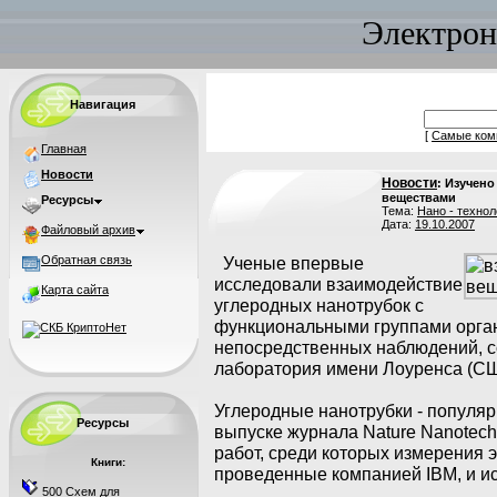
Электрон
Навигация
[
Самые ком
Главная
Новости
Новости
: Изучен
веществами
Ресурсы
Тема:
Нано - технол
Дата:
19.10.2007
Файловый архив
Обратная связь
Ученые впервые
исследовали взаимодействие
Карта сайта
углеродных нанотрубок с
функциональными группами орга
непосредственных наблюдений, 
лаборатория имени Лоуренса (СШ
Углеродные нанотрубки - популяр
Ресурсы
выпуске журнала Nature Nanotech
работ, среди которых измерения 
Книги:
проведенные компанией IBM, и и
500 Схем для