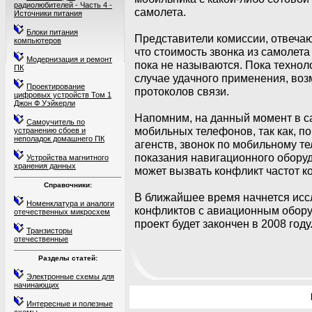
радиолюбителей - Часть 4 -
самолета.
Источники питания
Блоки питания
Представители комиссии, отвечаю
компьютеров
что стоимость звонка из самолет
Модернизация и ремонт
пока не называются. Пока техноло
ПК
случае удачного применения, во
Проектирование
протоколов связи.
цифровых устройств Том 1
Джон Ф Уэйкерли
Напомним, на данный момент в с
Самоучитель по
мобильных телефонов, так как, 
устранению сбоев и
неполадок домашнего ПК
агенств, звонок по мобильному т
показания навигационного оборуд
Устройства магнитного
хранения данных
может вызвать конфликт частот 
Справочники:
В ближайшее время начнется исс
Номенклатура и аналоги
конфликтов с авиационным обору
отечественных микросхем
проект будет закончен в 2008 году
Транзисторы
отечественные
Разделы статей:
Электронные схемы для
начинающих
Интересные и полезные