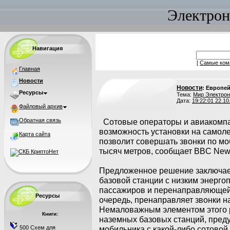
Электрон
Навигация
[
Самые ком
Главная
Новости
Новости
: Европе
Ресурсы
Тема:
Мир Электрон
Дата:
19:22:01 22.10
Файловый архив
Обратная связь
Сотовые операторы и авиакомп
возможность установки на самоле
Карта сайта
позволит совершать звонки по м
тысяч метров, сообщает BBC New
Предложенное решение заключает
базовой станции с низким энерг
пассажиров и перенаправляющей 
Ресурсы
очередь, пренаправляет звонки н
Немаловажным элементом этого р
Книги:
наземных базовых станций, пре
500 Схем для
мобильника с какой-либо сотовой