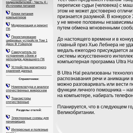
радиолюбителей - Часть 4 -
переписке судьи (человека) с маш
Источники питания
этом не может достоверно отличи
Блоки питания
признается разумной. В конкурсе
компьютеров
у не менее половины независимы
Модернизация и ремонт
путем обмена мгновенными сооб
ПК
Проектирование
До настоящего времени и в конкур
цифровых устройств Том 1
главный приз Хью Лебнера не уда
Джон Ф Уэйкерли
медаль ежегодно присуждается а
Самоучитель по
системы искусственного интеллект
устранению сбоев и
неполадок домашнего ПК
компьютерная программа Ultra Ha
Устройства магнитного
хранения данных
В Ultra Hal реализованы технолог
распознавания речи и анимации 
Справочники:
можно разговаривать или вести п
Номенклатура и аналоги
функции личного помощника – нап
отечественных микросхем
на компьютере, набирать телефон
Транзисторы
отечественные
Планируется, что в следующем го
Разделы статей:
Великобритании.
Электронные схемы для
начинающих
Интересные и полезные