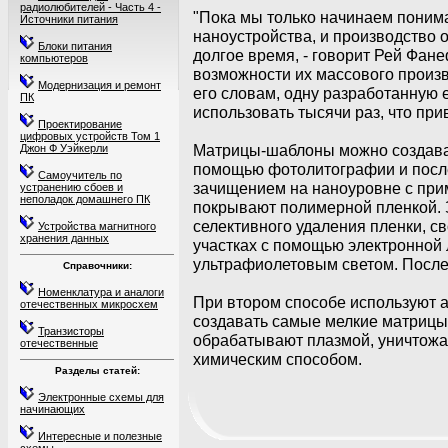
радиолюбителей - Часть 4 -
"Пока мы только начинаем понима
Источники питания
наноустройства, и производство 
Блоки питания
долгое время, - говорит Рей Фан
компьютеров
возможности их массового произ
Модернизация и ремонт
его словам, одну разработанную
ПК
использовать тысячи раз, что при
Проектирование
цифровых устройств Том 1
Матрицы-шаблоны можно создава
Джон Ф Уэйкерли
помощью фотолитографии и посл
Самоучитель по
зачищением на наноуровне с при
устранению сбоев и
неполадок домашнего ПК
покрывают полимерной пленкой. З
селективного удаления пленки, 
Устройства магнитного
хранения данных
участках с помощью электронной
ультрафиолетовым светом. После 
Справочники:
Номенклатура и аналоги
При втором способе используют а
отечественных микросхем
создавать самые мелкие матрицы.
Транзисторы
обрабатывают плазмой, уничтожа
отечественные
химическим способом.
Разделы статей:
Электронные схемы для
начинающих
Интересные и полезные