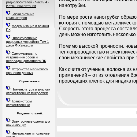
радиолюбителей - Часть 4 -
нанотрубки.
Источники питания
Блоки питания
По мере роста нанотрубки образо
компьютеров
которая с помощью металлическог
Модернизация и ремонт
Скорость этого процесса составля
ПК
день можно изготовить несколько
Проектирование
цифровых устройств Том 1
Помимо высокой прочности, новы
Джон Ф Уэйкерли
теплопроводностью и электричес
Самоучитель по
свои механические свойства при 
устранению сбоев и
неполадок домашнего ПК
Как считают ученые, волокна из 
Устройства магнитного
хранения данных
применений – от изготовления б
проводящих пленок для индикато
Справочники:
Номенклатура и аналоги
отечественных микросхем
Транзисторы
отечественные
Разделы статей:
Электронные схемы для
начинающих
Интересные и полезные