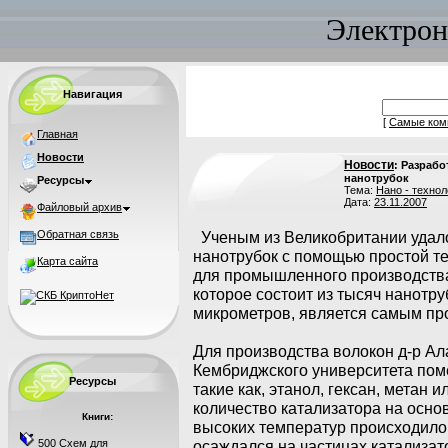
Электрон
Навигация
[
Самые ком
Главная
Новости
Новости
: Разраб
нанотрубок
Ресурсы
Тема:
Нано - технол
Дата:
23.11.2007
Файловый архив
Обратная связь
Ученым из Великобритании удало
нанотрубок с помощью простой те
Карта сайта
для промышленного производства.
которое состоит из тысяч нанотру
микрометров, является самым пр
Для производства волокон д-р Ала
Кембриджского университета по
Ресурсы
такие как, этанол, гексан, метан 
количество катализатора на осно
Книги:
высоких температур происходило
500 Схем для
осаждался на частицах катализат