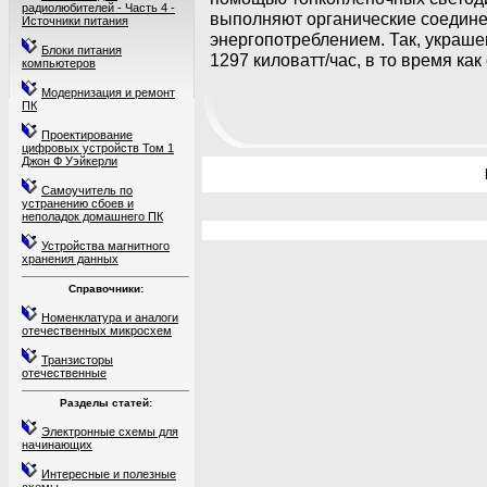
радиолюбителей - Часть 4 -
выполняют органические соедине
Источники питания
энергопотреблением. Так, украше
Блоки питания
1297 киловатт/час, в то время ка
компьютеров
Модернизация и ремонт
ПК
Проектирование
цифровых устройств Том 1
Джон Ф Уэйкерли
Самоучитель по
устранению сбоев и
неполадок домашнего ПК
Устройства магнитного
хранения данных
Справочники:
Номенклатура и аналоги
отечественных микросхем
Транзисторы
отечественные
Разделы статей:
Электронные схемы для
начинающих
Интересные и полезные