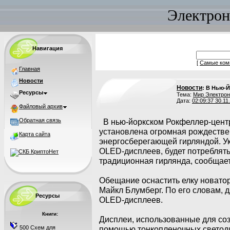
Электрон
Навигация
[
Самые ком
Главная
Новости
Новости
: В Нью-
Ресурсы
Тема:
Мир Электрон
Дата:
02:09:37 30.11
Файловый архив
Обратная связь
В нью-йоркском Рокфеллер-цент
установлена огромная рождествен
Карта сайта
энергосберегающей гирляндой. У
OLED-дисплеев, будет потреблять
традиционная гирлянда, сообщает
Обещание оснастить елку новато
Майкл Блумберг. По его словам, 
Ресурсы
OLED-дисплеев.
Книги:
Дисплеи, использованные для со
500 Схем для
помощью тонкопленочных светоди