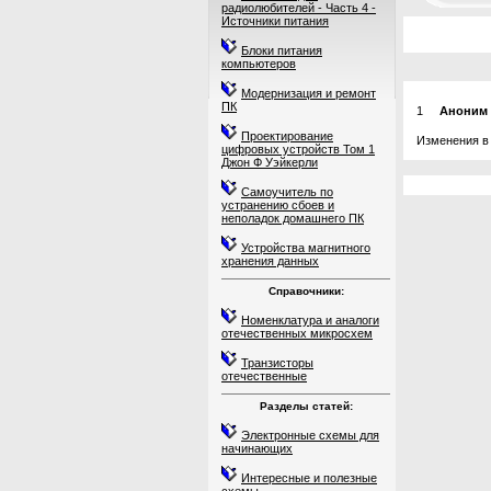
радиолюбителей - Часть 4 -
Источники питания
Блоки питания
компьютеров
Модернизация и ремонт
ПК
1
Аноним
Проектирование
Изменения в
цифровых устройств Том 1
Джон Ф Уэйкерли
Самоучитель по
устранению сбоев и
неполадок домашнего ПК
Устройства магнитного
хранения данных
Справочники:
Номенклатура и аналоги
отечественных микросхем
Транзисторы
отечественные
Разделы статей:
Электронные схемы для
начинающих
Интересные и полезные