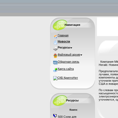
Навигация
Главная
Новости
Ресурсы
Файловый архив
Обратная связь
Компания Mits
Herald. Новин
Карта сайта
Предполагало
лучами, появи
компоненты дл
уточнили прич
США в январе 
По словам пр
насыщенность
электроэнерги
уточняется, о
Ресурсы
Книги:
500 Схем для