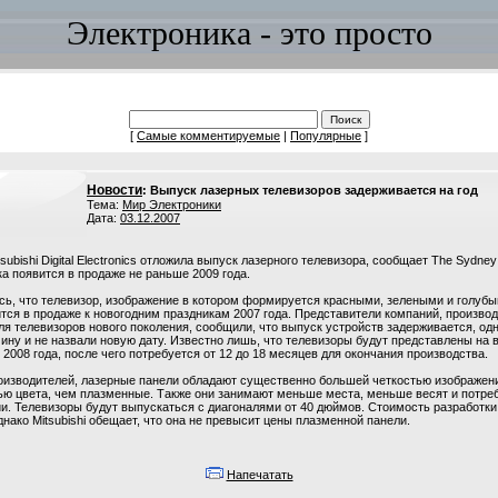
Электроника - это просто
[
Самые комментируемые
|
Популярные
]
Новости
: Выпуск лазерных телевизоров задерживается на год
Тема:
Мир Электроники
Дата:
03.12.2007
ubishi Digital Electronics отложила выпуск лазерного телевизора, сообщает The Sydney
ка появится в продаже не раньше 2009 года.
сь, что телевизор, изображение в котором формируется красными, зелеными и голуб
тся в продаже к новогодним праздникам 2007 года. Представители компаний, произво
я телевизоров нового поколения, сообщили, что выпуск устройств задерживается, одн
ину и не назвали новую дату. Известно лишь, что телевизоры будут представлены на 
2008 года, после чего потребуется от 12 до 18 месяцев для окончания производства.
оизводителей, лазерные панели обладают существенно большей четкостью изображен
ю цвета, чем плазменные. Также они занимают меньше места, меньше весят и потр
и. Телевизоры будут выпускаться с диагоналями от 40 дюймов. Стоимость разработки
днако Mitsubishi обещает, что она не превысит цены плазменной панели.
Напечатать