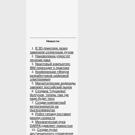
Новости:
В 3D-принтере лазер
1.
заменили солнечным лучом
Нановолокна упростят
2.
лечение рака
Квантовый компьютер:
3.
IBM переходит к практике
Конференции «Форум
4.
разработчиков цифровой
электроники»
Магнитогорские андроиды
5.
завоюют российский рынок
Создана "глушилка"
6.
болтунов, теперь там где
надо будет тихо
Создан компактный
7.
ветрогенератор на
пьезоэлементах
Робот-гепард поставил
8.
рекорд скорости
Механическая рука
9.
DARPA удивляет ловкостью
Создан пульт
10.
дистанционного управления