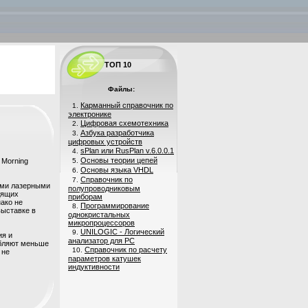
ТОП 10
Файлы:
Карманный справочник по
1.
электронике
Цифровая схемотехника
2.
Азбука разработчика
3.
цифровых устройств
sPlan или RusPlan v.6.0.0.1
4.
Основы теории цепей
 Morning
5.
Основы языка VHDL
6.
Справочник по
7.
ыми лазерными
полупроводниковым
дящих
приборам
ако не
Программирование
8.
выставке в
однокристальных
микропроцессоров
UNILOGIC - Логический
9.
ия и
анализатор для PC
ебляют меньше
Справочник по расчету
10.
 не
параметров катушек
индуктивности