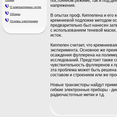
постоянном режиме, так и под д
схемы
напряжения.
О компьютерных сетях
Обзоры
В опытах проф. Киппелена и его
кремниевой подложке методом ос
Основы электроники
предварительно был нанесен зат
с использованием теневой маски, 
исток.
Киппелен считает, что кремниева
эксперимента. Основное же преи
осаждения фуллерена на полимер
исследований. Предстоит также сп
чувствительность фуллеренов к пр
эта проблема может быть решена
составом и строением или же про
Новые транзисторы найдут примен
гибкие электронные приборы - ди
радиочастотные метки и т.д.