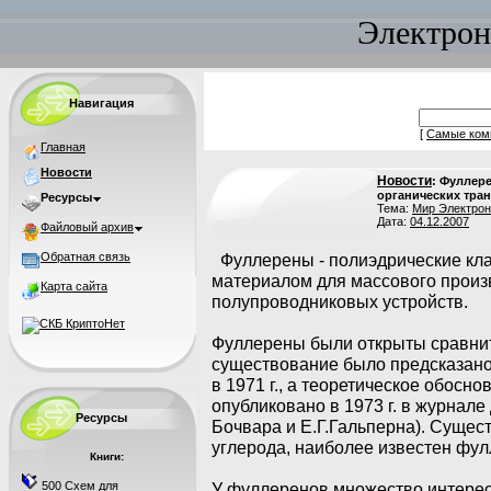
Электрон
Навигация
[
Самые ком
Главная
Новости
Новости
: Фуллер
органических тра
Ресурсы
Тема:
Мир Электрон
Дата:
04.12.2007
Файловый архив
Обратная связь
Фуллерены - полиэдрические клас
материалом для массового произ
Карта сайта
полупроводниковых устройств.
Фуллерены были открыты сравнител
существование было предсказано
в 1971 г., а теоретическое обос
опубликовано в 1973 г. в журнал
Ресурсы
Бочвара и Е.Г.Гальперна). Суще
углерода, наиболее известен фу
Книги:
500 Схем для
У фуллеренов множество интересн