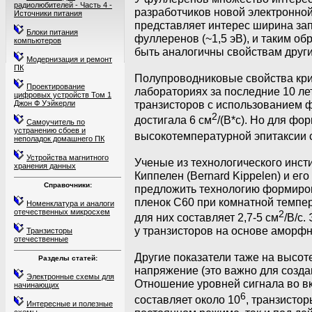
радиолюбителей - Часть 4 -
разработчиков новой электронной
Источники питания
представляет интерес ширина за
Блоки питания
фуллеренов (~1,5 эВ), и таким о
компьютеров
быть аналогичны свойствам друг
Модернизация и ремонт
ПК
Полупроводниковые свойства кри
Проектирование
лабораториях за последние 10 ле
цифровых устройств Том 1
транзисторов с использованием ф
Джон Ф Уэйкерли
2
достигала 6 см
/(В*с). Но для фо
Самоучитель по
устранению сбоев и
высокотемпературной эпитаксии 
неполадок домашнего ПК
Устройства магнитного
Ученые из технологического инс
хранения данных
Киппелен (Bernard Kippelen) и его
Справочники:
предложить технологию формиров
пленок С60 при комнатной темпе
Номенклатура и аналоги
отечественных микросхем
2
для них составляет 2,7-5 см
/В/с.
у транзисторов на основе аморфн
Транзисторы
отечественные
Другие показатели таже на высоте
Разделы статей:
напряжение (это важно для созда
Электронные схемы для
Отношение уровней сигнала во в
начинающих
6
составляет около 10
, транзисто
Интересные и полезные