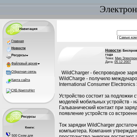
Электрон
Навигация
[
Самые ком
Главная
Новости
Новости
: Беспро
года
Ресурсы
Тема:
Мир Электрон
Дата:
05.12.2007
Файловый архив
Обратная связь
WildCharger - беспроводное зар
WildCharge - получило междунар
Карта сайта
International Consumer Electronics
Устройство состоит за подложки 
моделей мобильных устройств - н
Гальванический контакт при заряд
появление устройств со встроенн
Ресурсы
Ток зарядки WildCharger достато
Книги:
компьютера. Компания утверждает
500 Схем для
пространство энергии достигают а