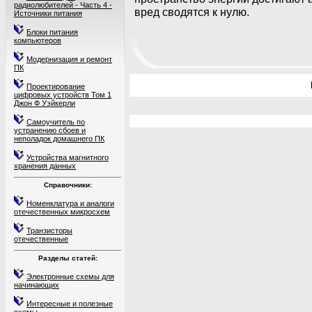
радиолюбителей - Часть 4 -
вред сводятся к нулю.
Источники питания
Блоки питания
компьютеров
Модернизация и ремонт
ПК
Проектирование
цифровых устройств Том 1
Джон Ф Уэйкерли
Самоучитель по
устранению сбоев и
неполадок домашнего ПК
Устройства магнитного
хранения данных
Справочники:
Номенклатура и аналоги
отечественных микросхем
Транзисторы
отечественные
Разделы статей:
Электронные схемы для
начинающих
Интересные и полезные