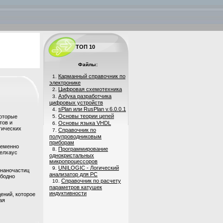
ТОП 10
Файлы:
Карманный справочник по
1.
электронике
Цифровая схемотехника
2.
Азбука разработчика
3.
цифровых устройств
sPlan или RusPlan v.6.0.0.1
4.
Основы теории цепей
которые
5.
тов и
Основы языка VHDL
6.
тических
Справочник по
7.
полупроводниковым
приборам
ременно
Программирование
8.
селхаус
однокристальных
микропроцессоров
UNILOGIC - Логический
9.
 наночастиц
анализатор для PC
ободно
Справочник по расчету
10.
параметров катушек
индуктивности
ений, которое
ая