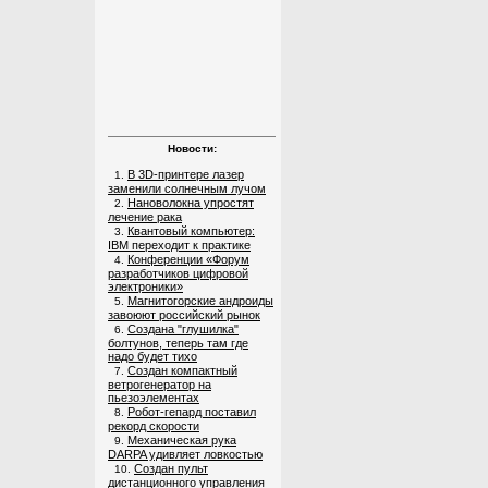
Новости:
В 3D-принтере лазер
1.
заменили солнечным лучом
Нановолокна упростят
2.
лечение рака
Квантовый компьютер:
3.
IBM переходит к практике
Конференции «Форум
4.
разработчиков цифровой
электроники»
Магнитогорские андроиды
5.
завоюют российский рынок
Создана "глушилка"
6.
болтунов, теперь там где
надо будет тихо
Создан компактный
7.
ветрогенератор на
пьезоэлементах
Робот-гепард поставил
8.
рекорд скорости
Механическая рука
9.
DARPA удивляет ловкостью
Создан пульт
10.
дистанционного управления