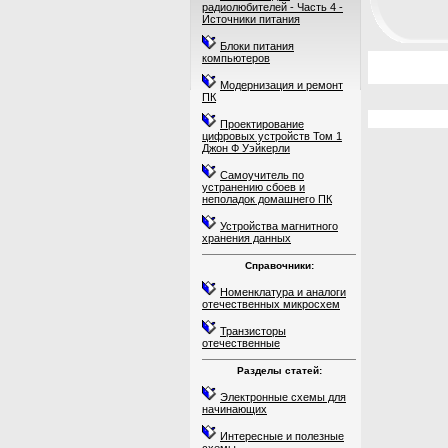
радиолюбителей - Часть 4 -
Источники питания
Блоки питания
компьютеров
Модернизация и ремонт
ПК
Проектирование
цифровых устройств Том 1
Джон Ф Уэйкерли
Самоучитель по
устранению сбоев и
неполадок домашнего ПК
Устройства магнитного
хранения данных
Справочники:
Номенклатура и аналоги
отечественных микросхем
Транзисторы
отечественные
Разделы статей:
Электронные схемы для
начинающих
Интересные и полезные