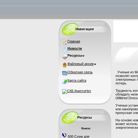
Навигация
Главная
Новости
Ресурсы
Файловый архив
Обратная связь
Ученые из Ма
позволят кон
электронных 
Карта сайта
потерь.
Трудность из
обладать низ
(Mildred Dres
Ученые устан
или нанопров
пропуская эле
Ресурсы
На основе но
может исполь
энергетически
Книги:
500 Схем для