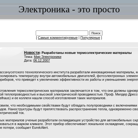
Электроника - это просто
[
Самые комментируемые
|
Популярные
]
Новости
: Разработаны новые термоэлектрические материалы
Тема:
Мир Электроники
Дата:
06.12.2007
ссачусетского технологического института разработали инновационные материалы, 
тролировать температуру внутри автомобильных двигателей, фотоэлектронных элемен
приборов, что приведет к увеличению эффективности их работы и уменьшению энерге
готовления термоэлектрических материалов заключается в том, что они должны однов
кой теплопроводностью и высокой электрической проводимостью. Проф. Милдер Дрес
selhaus) и ее коллеги нашли способ изготовления таких материалов.
овили, что необходимыми свойствами будут обладать полупроводники с включениями
одов. Наноструктуры будут препятствовать распространению тепла, одновременно св
ктрический ток.
вых материалов ученые разработали охлаждающее устройство для автомобильных сид
зоваться в жарком климате. Этот прибор обеспечивает локальное охлаждение, сокращ
е потери, сообщает EurekAlert.