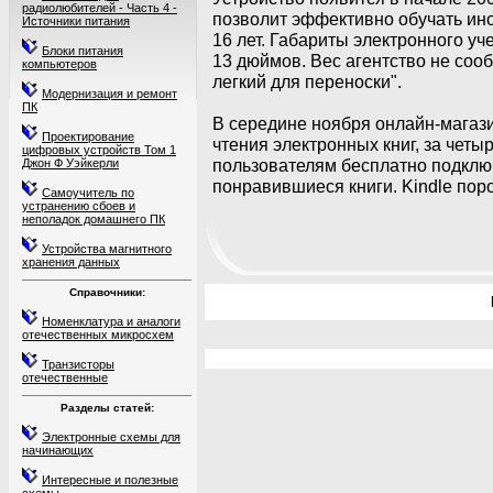
радиолюбителей - Часть 4 -
позволит эффективно обучать ино
Источники питания
16 лет. Габариты электронного уч
Блоки питания
13 дюймов. Вес агентство не сооб
компьютеров
легкий для переноски".
Модернизация и ремонт
ПК
В середине ноября онлайн-магази
Проектирование
чтения электронных книг, за четы
цифровых устройств Том 1
пользователям бесплатно подключ
Джон Ф Уэйкерли
понравившиеся книги. Kindle пор
Самоучитель по
устранению сбоев и
неполадок домашнего ПК
Устройства магнитного
хранения данных
Справочники:
Номенклатура и аналоги
отечественных микросхем
Транзисторы
отечественные
Разделы статей:
Электронные схемы для
начинающих
Интересные и полезные