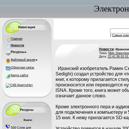
Электрон
Навигация
[
Самые ком
Главная
Новости
Новости
: Ирански
Ресурсы
Тема:
Мир Электрон
Дата:
22:41:36 02.01
Файловый архив
Обратная связь
Иранский изобретатель Рамин С
Sedighi) создал устройство для ч
Карта сайта
книг, к которому прилагается стил
произносится или переводится ну
ISNA. Кроме того, книга может об
означает данное слово.
Кроме электронного пера и ауди
Ресурсы
для подключения к компьютеру и 
15 книг. К нему прилагается SD-ка
Книги:
500 Схем для
Устройство появится в начале 200