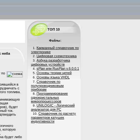
ТОП 10
Файлы:
Карманный справочник по
1.
электронике
с неба
Цифровая схемотехника
2.
Азбука разработчика
3.
цифровых устройств
sPlan или RusPlan v.6.0.0.1
4.
Основы теории цепей
 по
5.
Основы языка VHDL
6.
Справочник по
7.
тоявшейся в
полупроводниковым
рудничать с
приборам
ого топлива.
Программирование
8.
однокристальных
 принимающую
микропроцессоров
яющая
UNILOGIC - Логический
9.
ров), будет
анализатор для PC
ный ток.
Справочник по расчету
10.
одтвердить
параметров катушек
индуктивности
огичного
, которую
,
на будет либо