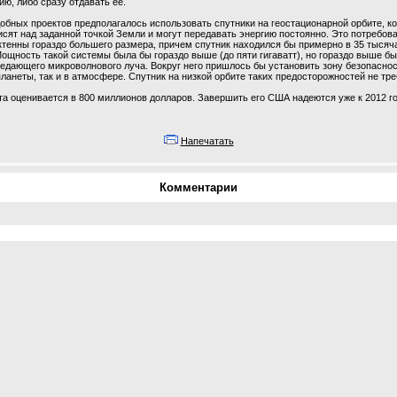
ию, либо сразу отдавать ее.
обных проектов предполагалось использовать спутники на геостационарной орбите, к
сят над заданной точкой Земли и могут передавать энергию постоянно. Это потребов
ктенны гораздо большего размера, причем спутник находился бы примерно в 35 тысяч
ощность такой системы была бы гораздо выше (до пяти гигаватт), но гораздо выше бы
дающего микроволнового луча. Вокруг него пришлось бы установить зону безопасност
ланеты, так и в атмосфере. Спутник на низкой орбите таких предосторожностей не тре
а оценивается в 800 миллионов долларов. Завершить его США надеются уже к 2012 го
Напечатать
Комментарии