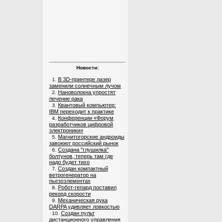
Новости:
В 3D-принтере лазер
1.
заменили солнечным лучом
Нановолокна упростят
2.
лечение рака
Квантовый компьютер:
3.
IBM переходит к практике
Конференции «Форум
4.
разработчиков цифровой
электроники»
Магнитогорские андроиды
5.
завоюют российский рынок
Создана "глушилка"
6.
болтунов, теперь там где
надо будет тихо
Создан компактный
7.
ветрогенератор на
пьезоэлементах
Робот-гепард поставил
8.
рекорд скорости
Механическая рука
9.
DARPA удивляет ловкостью
Создан пульт
10.
дистанционного управления