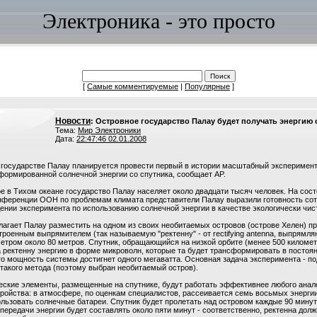
Электроника - это просто
[
Самые комментируемые
|
Популярные
]
Новости
: Островное государство Палау будет получать энергию 
Тема:
Мир Электроники
Дата:
22:47:46 02.01.2008
государстве Палау планируется провести первый в истории масштабный эксперимент
формированной солнечной энергии со спутника, сообщает AP.
е в Тихом океане государство Палау населяет около двадцати тысяч человек. На сос
нференции ООН по проблемам климата представители Палау выразили готовность сот
нии эксперимента по использованию солнечной энергии в качестве экологически чист
лагает Палау разместить на одном из своих необитаемых островов (острове Хелен)
троенным выпрямителем (так называемую "ректенну" - от rectifying antenna, выпрямл
етром около 80 метров. Спутник, обращающийся на низкой орбите (менее 500 километ
 ректенну энергию в форме микроволн, которые та будет трансформировать в постоян
о мощность системы достигнет одного мегаватта. Основная задача эксперимента - п
такого метода (поэтому выбран необитаемый остров).
еские элементы, размещенные на спутнике, будут работать эффективнее любого анал
ройства: в атмосфере, по оценкам специалистов, рассеивается семь восьмых энергии
льзовать солнечные батареи. Спутник будет пролетать над островом каждые 90 минут
передачи энергии будет составлять около пяти минут - соответственно, ректенна долж