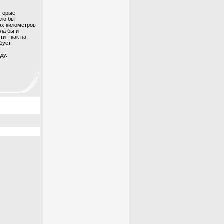
оторые
ало бы
ах километров
ла бы и
и - как на
бует.
ду.