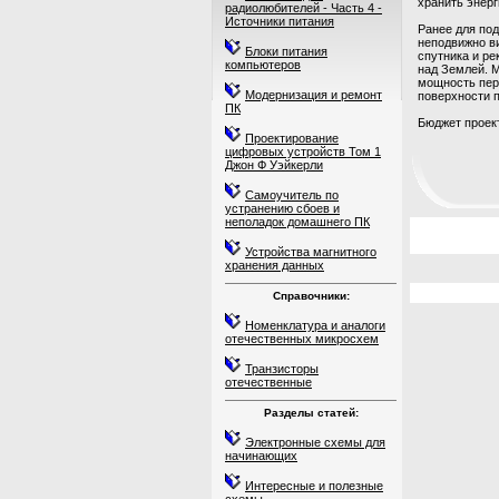
хранить энерг
радиолюбителей - Часть 4 -
Источники питания
Ранее для под
неподвижно ви
Блоки питания
спутника и ре
компьютеров
над Землей. М
мощность пере
Модернизация и ремонт
поверхности п
ПК
Бюджет проект
Проектирование
цифровых устройств Том 1
Джон Ф Уэйкерли
Самоучитель по
устранению сбоев и
неполадок домашнего ПК
Устройства магнитного
хранения данных
Справочники:
Номенклатура и аналоги
отечественных микросхем
Транзисторы
отечественные
Разделы статей:
Электронные схемы для
начинающих
Интересные и полезные