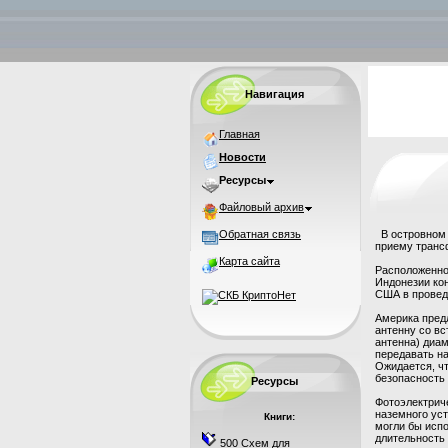
Навигация
Главная
Новости
Ресурсы
Файловый архив
Обратная связь
В островном 
приему транс
Карта сайта
Расположенно
Индонезии ко
США в проведе
Америка пред
антенну со вс
антенна) диам
передавать на
Ожидается, чт
безопасность 
Ресурсы
Фотоэлектрич
наземного уст
Книги:
могли бы испо
длительность 
500 Схем для