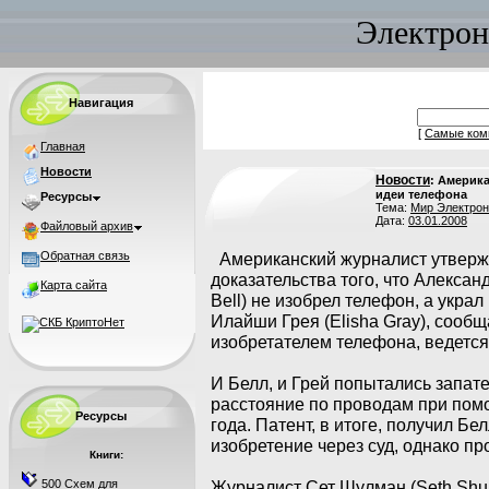
Электрон
Навигация
[
Самые ком
Главная
Новости
Новости
: Америк
идеи телефона
Ресурсы
Тема:
Мир Электрон
Дата:
03.01.2008
Файловый архив
Обратная связь
Американский журналист утвержд
доказательства того, что Алекса
Карта сайта
Bell) не изобрел телефон, а украл
Илайши Грея (Elisha Gray), сообщ
изобретателем телефона, ведется 
И Белл, и Грей попытались запат
расстояние по проводам при помо
Ресурсы
года. Патент, в итоге, получил Бе
изобретение через суд, однако пр
Книги:
500 Схем для
Журналист Сет Шулман (Seth Shu