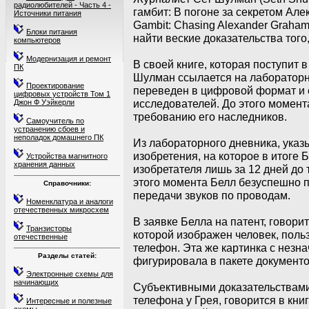
радиолюбителей - Часть 4 -
гамбит: В погоне за секретом Але
Источники питания
Gambit: Chasing Alexander Graham 
Блоки питания
найти веские доказательства того
компьютеров
Модернизация и ремонт
В своей книге, которая поступит 
ПК
Шулман ссылается на лабораторн
Проектирование
переведен в цифровой формат и 
цифровых устройств Том 1
исследователей. До этого момент
Джон Ф Уэйкерли
требованию его наследников.
Самоучитель по
устранению сбоев и
неполадок домашнего ПК
Из лабораторного дневника, указы
изобретения, на которое в итоге 
Устройства магнитного
хранения данных
изобретателя лишь за 12 дней до т
этого момента Белл безуспешно 
Справочники:
передачи звуков по проводам.
Номенклатура и аналоги
отечественных микросхем
В заявке Белла на патент, говори
Транзисторы
которой изображен человек, поль
отечественные
телефон. Эта же картинка с незн
Разделы статей:
фигурировала в пакете документо
Электронные схемы для
начинающих
Субъективными доказательствами
телефона у Грея, говорится в кн
Интересные и полезные