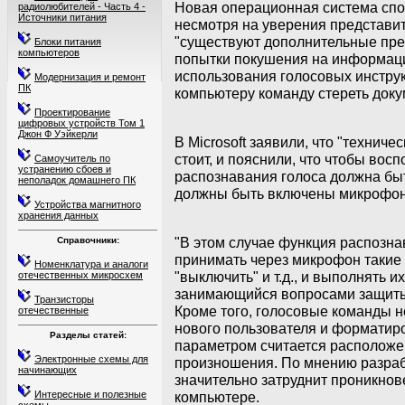
Новая операционная система спо
радиолюбителей - Часть 4 -
Источники питания
несмотря на уверения представит
"существуют дополнительные пре
Блоки питания
компьютеров
попытки покушения на информаци
использования голосовых инструк
Модернизация и ремонт
ПК
компьютеру команду стереть доку
Проектирование
цифровых устройств Том 1
Джон Ф Уэйкерли
В Microsoft заявили, что "техниче
стоит, и пояснили, что чтобы вос
Самоучитель по
устранению сбоев и
распознавания голоса должна бы
неполадок домашнего ПК
должны быть включены микрофон 
Устройства магнитного
хранения данных
"В этом случае функция распозна
Справочники:
принимать через микрофон такие и
Номенклатура и аналоги
"выключить" и т.д., и выполнять их
отечественных микросхем
занимающийся вопросами защиты
Транзисторы
Кроме того, голосовые команды н
отечественные
нового пользователя и форматиро
Разделы статей:
параметром считается расположен
Электронные схемы для
произношения. По мнению разраб
начинающих
значительно затруднит проникно
Интересные и полезные
компьютере.