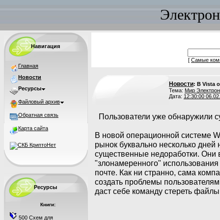
Электрон
Навигация
[
Самые ком
Главная
Новости
Новости
: В Vista
Ресурсы
Тема:
Мир Электрон
Дата:
12:30:00 06.02
Файловый архив
Обратная связь
Пользователи уже обнаружили с
Карта сайта
В новой операционной системе W
рынок буквально несколько дней 
существенные недоработки. Они
"злонамеренного" использования
почте. Как ни странно, сама комп
создать проблемы пользователям,
Ресурсы
даст себе команду стереть файлы
Книги:
500 Схем для