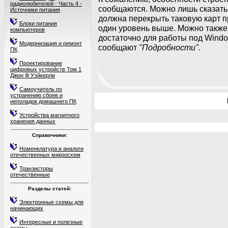
радиолюбителей - Часть 4 -
сообщаются. Можно лишь сказать
Источники питания
должна перекрыть таковую карт 
Блоки питания
один уровень выше. Можно также 
компьютеров
достаточно для работы под Window
Модернизация и ремонт
сообщают
"Подробности"
.
ПК
Проектирование
цифровых устройств Том 1
Джон Ф Уэйкерли
Самоучитель по
устранению сбоев и
неполадок домашнего ПК
Устройства магнитного
хранения данных
Справочники:
Номенклатура и аналоги
отечественных микросхем
Транзисторы
отечественные
Разделы статей:
Электронные схемы для
начинающих
Интересные и полезные