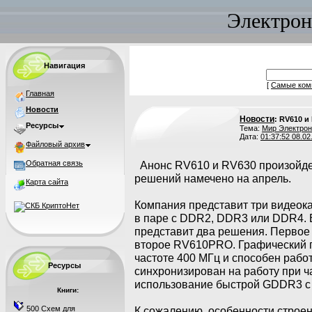
Электрон
Навигация
[
Самые ком
Главная
Новости
Новости
: RV610 
Ресурсы
Тема:
Мир Электрон
Дата:
01:37:52 08.02
Файловый архив
Обратная связь
Анонс RV610 и RV630 произойдет 
решений намечено на апрель.
Карта сайта
Компания представит три видеока
в паре с DDR2, DDR3 или DDR4.
представит два решения. Первое
второе RV610PRO. Графический п
частоте 400 МГц и способен рабо
Ресурсы
синхронизирован на работу при ч
использование быстрой GDDR3 с 
Книги:
500 Схем для
К сожалению, особенности строе