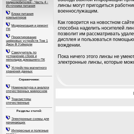
радиолюбителей - Часть 4 -
линзы могут пригодиться работни
Источники питания
военнослужащим.
Блоки питания
компьютеров
Как говорится на новостном сайт
Модернизация и ремонт
способна наделить носителей лин
ПК
позволит им рассматривать удале
Проектирование
дисплея и пользоваться помощью
цифровых устройств Том 1
вождении.
Джон Ф Уэйкерли
Самоучитель по
Пока ничего этого линзы не умею
устранению сбоев и
неполадок домашнего ПК
электронные линзы, которые можн
Устройства магнитного
хранения данных
Справочники:
Номенклатура и аналоги
отечественных микросхем
Транзисторы
отечественные
Разделы статей:
Электронные схемы для
начинающих
Интересные и полезные