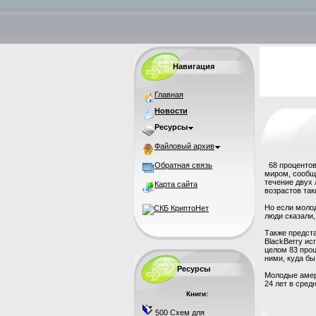
Навигация
Главная
Новости
Ресурсы
Файловый архив
Обратная связь
68 процентов
миром, сообща
течение двух 
Карта сайта
возрастов так
Но если моло
люди сказали,
Также предста
BlackBerry ис
целом 83 проц
ними, куда бы
Ресурсы
Молодые амер
24 лет в сред
Книги:
500 Схем для