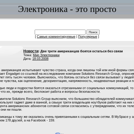
Электроника - это просто
[
Самые комментируемые
|
Популярные
]
Новости
: Две трети американцев боятся остаться без связи
Тема:
Мир Электроники
Дата:
18.03.2008
 американцев испытывают чувство страха, когда они лишены той или иной формы св
ет Engadget со ссылкой на исследование компании Solutions Research Group, опроси
лет пять тысяч человек. Выяснилось, что боязнь остаться без связи вызывает у людей
ие чувства, как оцепенение, дезориентацию, напряженность, неадекватные реакции и п
дые люди и подростки боятся оказаться отрезанными от социальных коммуникаций, то
 что их, прежде всего, беспокоит работа и вопросы безопасности.
вители Solutions Research Group выяснили, что большинство обладателей коммуника
пользуют гаджет даже в ванной, а свыше трети владельцев ноутбуков работают на них 
ента американских абонентов сотовой связи согласились с утверждением, что их тел
 они ни пошли.
иканцы к тому же оказались очень привязанными к социальным сетям. В MySpace у а
нем 178 друзей, а на Facebook - 159.