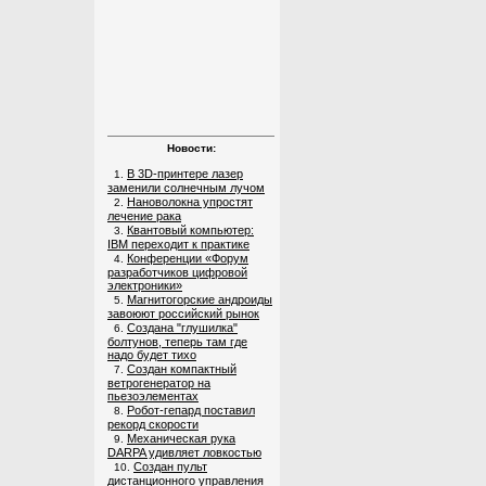
Новости:
В 3D-принтере лазер
1.
заменили солнечным лучом
Нановолокна упростят
2.
лечение рака
Квантовый компьютер:
3.
IBM переходит к практике
Конференции «Форум
4.
разработчиков цифровой
электроники»
Магнитогорские андроиды
5.
завоюют российский рынок
Создана "глушилка"
6.
болтунов, теперь там где
надо будет тихо
Создан компактный
7.
ветрогенератор на
пьезоэлементах
Робот-гепард поставил
8.
рекорд скорости
Механическая рука
9.
DARPA удивляет ловкостью
Создан пульт
10.
дистанционного управления