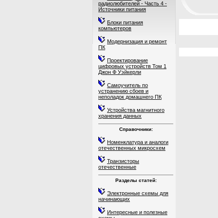
радиолюбителей - Часть 4 -
Источники питания
Блоки питания
компьютеров
Модернизация и ремонт
ПК
Проектирование
цифровых устройств Том 1
Джон Ф Уэйкерли
Самоучитель по
устранению сбоев и
неполадок домашнего ПК
Устройства магнитного
хранения данных
Справочники:
Номенклатура и аналоги
отечественных микросхем
Транзисторы
отечественные
Разделы статей:
Электронные схемы для
начинающих
Интересные и полезные