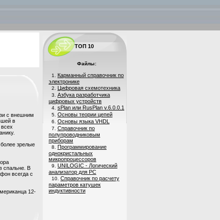
ТОП 10
Файлы:
Карманный справочник по
1.
электронике
Цифровая схемотехника
2.
Азбука разработчика
3.
цифровых устройств
sPlan или RusPlan v.6.0.0.1
4.
Основы теории цепей
язи с внешним
5.
вшей в
Основы языка VHDL
6.
 всех
Справочник по
7.
анику.
полупроводниковым
приборам
 более зрелые
Программирование
8.
однокристальных
микропроцессоров
тора
UNILOGIC - Логический
9.
в спальне. В
анализатор для PC
ефон всегда с
Справочник по расчету
10.
параметров катушек
индуктивности
мериканца 12-