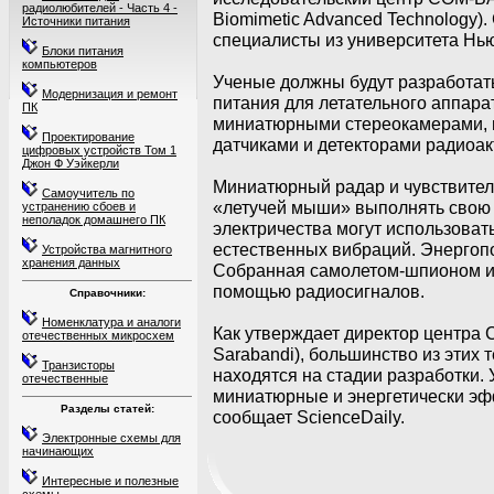
радиолюбителей - Часть 4 -
Biomimetic Advanced Technology).
Источники питания
специалисты из университета Нь
Блоки питания
компьютеров
Ученые должны будут разработать
Модернизация и ремонт
питания для летательного аппара
ПК
миниатюрными стереокамерами, 
Проектирование
датчиками и детекторами радиоак
цифровых устройств Том 1
Джон Ф Уэйкерли
Миниатюрный радар и чувствител
Самоучитель по
«летучей мыши» выполнять свою з
устранению сбоев и
неполадок домашнего ПК
электричества могут использоват
естественных вибраций. Энергопо
Устройства магнитного
хранения данных
Собранная самолетом-шпионом и
помощью радиосигналов.
Справочники:
Номенклатура и аналоги
Как утверждает директор центра
отечественных микросхем
Sarabandi), большинство из этих 
Транзисторы
находятся на стадии разработки. 
отечественные
миниатюрные и энергетически эф
Разделы статей:
сообщает ScienceDaily.
Электронные схемы для
начинающих
Интересные и полезные