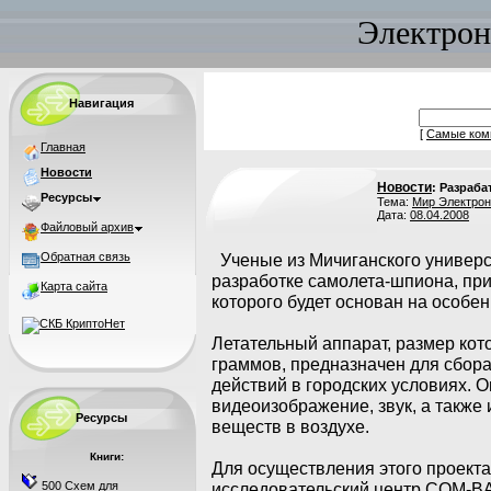
Электрон
Навигация
[
Самые ком
Главная
Новости
Новости
: Разраб
Ресурсы
Тема:
Мир Электрон
Дата:
08.04.2008
Файловый архив
Обратная связь
Ученые из Мичиганского универс
разработке самолета-шпиона, пр
Карта сайта
которого будет основан на особе
Летательный аппарат, размер кото
граммов, предназначен для сбор
действий в городских условиях. 
видеоизображение, звук, а такж
Ресурсы
веществ в воздухе.
Книги:
Для осуществления этого проекта
500 Схем для
исследовательский центр COM-BAT (