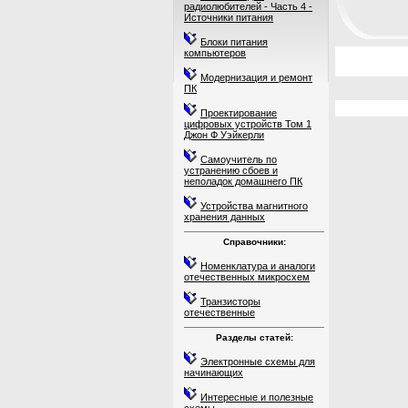
радиолюбителей - Часть 4 -
Источники питания
Блоки питания
компьютеров
Модернизация и ремонт
ПК
Проектирование
цифровых устройств Том 1
Джон Ф Уэйкерли
Самоучитель по
устранению сбоев и
неполадок домашнего ПК
Устройства магнитного
хранения данных
Справочники:
Номенклатура и аналоги
отечественных микросхем
Транзисторы
отечественные
Разделы статей:
Электронные схемы для
начинающих
Интересные и полезные