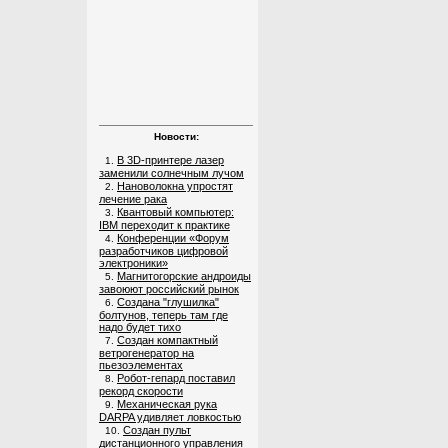
Новости:
В 3D-принтере лазер
1.
заменили солнечным лучом
Нановолокна упростят
2.
лечение рака
Квантовый компьютер:
3.
IBM переходит к практике
Конференции «Форум
4.
разработчиков цифровой
электроники»
Магнитогорские андроиды
5.
завоюют российский рынок
Создана "глушилка"
6.
болтунов, теперь там где
надо будет тихо
Создан компактный
7.
ветрогенератор на
пьезоэлементах
Робот-гепард поставил
8.
рекорд скорости
Механическая рука
9.
DARPA удивляет ловкостью
Создан пульт
10.
дистанционного управления