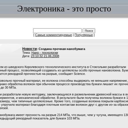
Электроника - это просто
[
Самые комментируемые
|
Популярные
]
Новости
: Создана прочная нанобумага
Тема:
Нано - технологии
Дата:
23:10:32 21.06.2008
и из шведского Королевского технологического института в Стокгольме разработали
нный процесс, позволяющий создавать из целлюлозы особо прочные нановолокна. Бум
ется рекордной прочностью на разрыв, сообщает Sciencе.
довольно прочный материал, ее волокна способны выдержать не меньшее напряжение,
нако обработка волокон при обычном процессе производства бумаги лишает их прочн
 до 30 MПа.
и разработали новую методику, заключающуюся в размельчении древесной массы в в
рментов, и механической обработке. В результате были получены волокна бумаги в 1
азмеру, чем типичные целлюлозные. Кроме того, созданные волокна покрыли карбокс
 упрочило материал благодаря плотным контактам волокон друг с другом из-за образ
вязей.
анобумага имеет прочность на разрыв 214 МПа, что выше, чем у чугуна, имеющего 13
едыдущий рекордный показатель для бумаги 103 МПа.