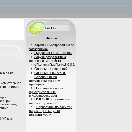
ТОП 10
Файлы:
Карманный справочник по
1.
электронике
Цифровая схемотехника
2.
Азбука разработчика
3.
цифровых устройств
sPlan или RusPlan v.6.0.0.1
4.
Основы теории цепей
5.
ага на их
Основы языка VHDL
6.
Справочник по
7.
полупроводниковым
 чем стальная
приборам
ости, снижая
Программирование
8.
однокристальных
микропроцессоров
оде с
UNILOGIC - Логический
9.
000 раз
анализатор для PC
иметанолом,
Справочник по расчету
10.
ования
параметров катушек
индуктивности
0 МПа, и