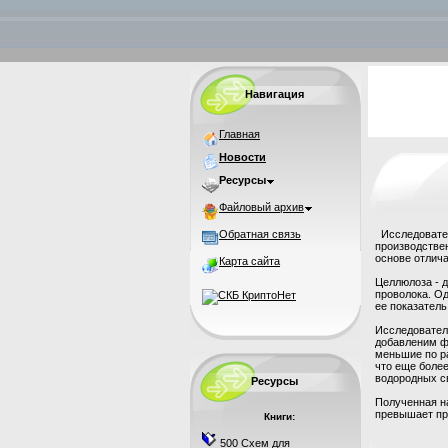
Навигация
Главная
Новости
Ресурсы
Файловый архив
Обратная связь
Исследовател
производстве
основе отлича
Карта сайта
Целлюлоза - 
проволока. Од
ее показатель
Исследовател
добавленим фе
меньшие по р
что еще более
водородных с
Ресурсы
Полученная н
превышает пр
Книги:
500 Схем для