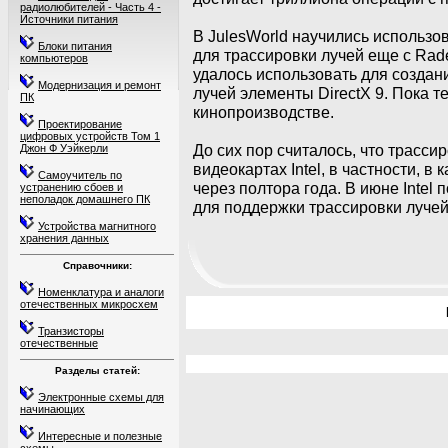
радиолюбителей - Часть 4 -
Источники питания
В JulesWorld научились использ
Блоки питания
для трассировки лучей еще с Rad
компьютеров
удалось использовать для созда
Модернизация и ремонт
лучей элементы DirectX 9. Пока т
ПК
кинопроизводстве.
Проектирование
цифровых устройств Том 1
До сих пор считалось, что трасси
Джон Ф Уэйкерли
видеокартах Intel, в частности, в
Самоучитель по
через полтора года. В июне Intel
устранению сбоев и
неполадок домашнего ПК
для поддержки трассировки лучей
Устройства магнитного
хранения данных
Справочники:
Номенклатура и аналоги
отечественных микросхем
Транзисторы
отечественные
Разделы статей:
Электронные схемы для
начинающих
Интересные и полезные