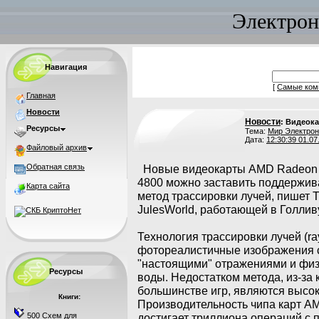
Электрон
Навигация
[
Самые ком
Главная
Новости
Новости
: Видеок
Ресурсы
Тема:
Мир Электрон
Дата:
12:30:39 01.07
Файловый архив
Обратная связь
Новые видеокарты AMD Radeon
4800 можно заставить поддержив
Карта сайта
метод трассировки лучей, пишет 
JulesWorld, работающей в Голлив
Технология трассировки лучей (ray
фотореалистичные изображения 
"настоящими" отражениями и фи
Ресурсы
воды. Недостатком метода, из-за 
большинстве игр, являются высо
Книги:
Производительность чипа карт AM
500 Схем для
достигает триллиона операций с 