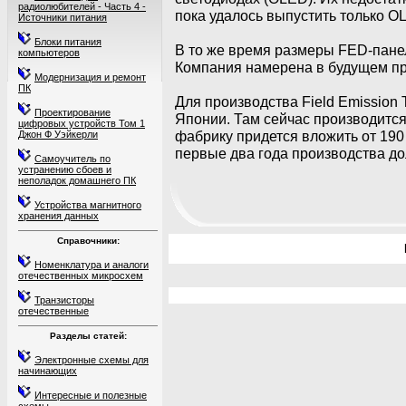
радиолюбителей - Часть 4 -
пока удалось выпустить только O
Источники питания
Блоки питания
В то же время размеры FED-панел
компьютеров
Компания намерена в будущем п
Модернизация и ремонт
ПК
Для производства Field Emission 
Проектирование
Японии. Там сейчас производится
цифровых устройств Том 1
фабрику придется вложить от 190
Джон Ф Уэйкерли
первые два года производства д
Самоучитель по
устранению сбоев и
неполадок домашнего ПК
Устройства магнитного
хранения данных
Справочники:
Номенклатура и аналоги
отечественных микросхем
Транзисторы
отечественные
Разделы статей:
Электронные схемы для
начинающих
Интересные и полезные