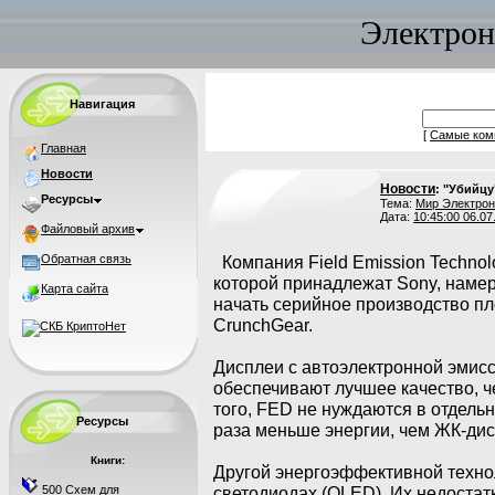
Электрон
Навигация
[
Самые ком
Главная
Новости
Новости
: "Убийцу
Ресурсы
Тема:
Мир Электрон
Дата:
10:45:00 06.07
Файловый архив
Обратная связь
Компания Field Emission Technolo
которой принадлежат Sony, намер
Карта сайта
начать серийное производство пл
CrunchGear.
Дисплеи с автоэлектронной эмиссие
обеспечивают лучшее качество, 
того, FED не нуждаются в отдель
Ресурсы
раза меньше энергии, чем ЖК-дис
Книги:
Другой энергоэффективной техно
500 Схем для
светодиодах (OLED). Их недостат