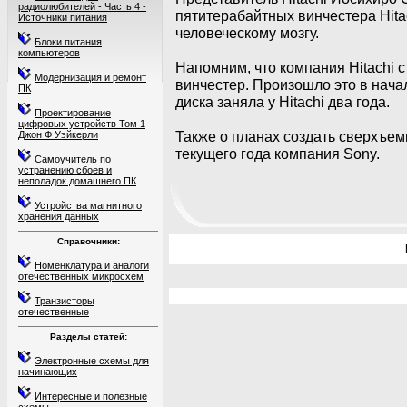
радиолюбителей - Часть 4 -
пятитерабайтных винчестера Hita
Источники питания
человеческому мозгу.
Блоки питания
компьютеров
Напомним, что компания Hitachi 
Модернизация и ремонт
винчестер. Произошло это в нача
ПК
диска заняла у Hitachi два года.
Проектирование
цифровых устройств Том 1
Также о планах создать сверхъем
Джон Ф Уэйкерли
текущего года компания Sony.
Самоучитель по
устранению сбоев и
неполадок домашнего ПК
Устройства магнитного
хранения данных
Справочники:
Номенклатура и аналоги
отечественных микросхем
Транзисторы
отечественные
Разделы статей:
Электронные схемы для
начинающих
Интересные и полезные