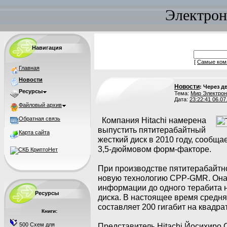
Электрон
Навигация
[
Самые ком
Главная
Новости
Новости
: Через д
Ресурсы
Тема:
Мир Электрон
Дата:
23:22:41 06.07
Файловый архив
Обратная связь
Компания Hitachi намерена
выпустить пятитерабайтный
Карта сайта
жесткий диск в 2010 году, сообща
3,5-дюймовом форм-факторе.
При производстве пятитерабайтн
новую технологию CPP-GMR. Она 
информации до одного терабита 
Ресурсы
диска. В настоящее время средня
составляет 200 гигабит на квадр
Книги:
500 Схем для
Представитель Hitachi Йосихиро Си