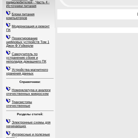
радиолюбителей - Часть 4 -
Источники питания
Блоки питания
компьютеров
Модернизация и ремонт
ПК
Проектирование
цифровых устройств Том 1
Джон Ф Уэйкерли
Самоучитель по
устранению сбоев и
неполадок домашнего ПК
Устройства магнитного
хранения данных
Справочники:
Номенклатура и аналоги
отечественных микросхем
Транзисторы
отечественные
Разделы статей:
Электронные схемы для
начинающих
Интересные и полезные