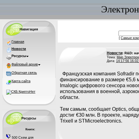
Электрон
Навигация
[
Самые ком
Главная
Новости
Новости
: R&D: на
Ресурсы
Тема:
Мир Электрон
Дата:
14:17:56 16.02
Файловый архив
Обратная связь
Французская компания Sofradir 
финансирование в размере €5,6 м
Карта сайта
Imalogic цифрового сенсора ново
использования в военной, аэроко
области.
Тем самым, сообщает Optics, об
достиг €30 млн. В проекте, наряду
Ресурсы
Trixell и STMicroelectronics.
Книги:
500 Схем для