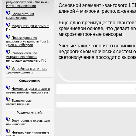
радиолюбителей - Часть 4 -
Основной элемент квантового LE
Источники питания
длиной 4 микрона, расположенна
Блоки питания
компьютеров
Еще одно преимущество квантово
Модернизация и ремонт
кремниевой основе, что делает е
ПК
микроэлектронные сенсоры.
Проектирование
цифровых устройств Том 1
Ученые также говорят о возможно
Джон Ф Уэйкерли
недорогих коммерческих систем о
Самоучитель по
светоизлучения проходит с высо
устранению сбоев и
неполадок домашнего ПК
Устройства магнитного
хранения данных
Справочники:
Номенклатура и аналоги
отечественных микросхем
Транзисторы
отечественные
Разделы статей:
Электронные схемы для
начинающих
Интересные и полезные