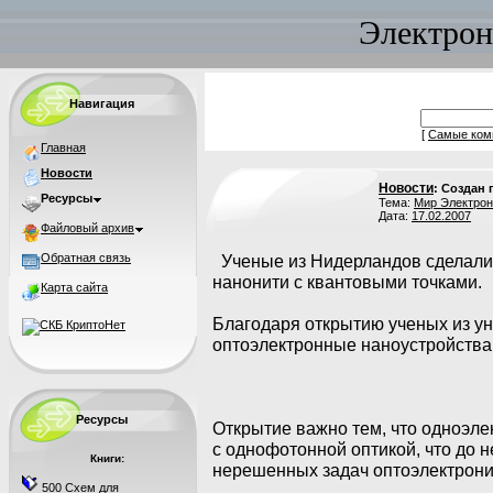
Электрон
Навигация
[
Самые ком
Главная
Новости
Новости
: Создан
Ресурсы
Тема:
Мир Электрон
Дата:
17.02.2007
Файловый архив
Обратная связь
Ученые из Нидерландов сделали 
нанонити с квантовыми точками.
Карта сайта
Благодаря открытию ученых из ун
оптоэлектронные наноустройства 
Ресурсы
Открытие важно тем, что одноэле
с однофотонной оптикой, что до 
Книги:
нерешенных задач оптоэлектрони
500 Схем для