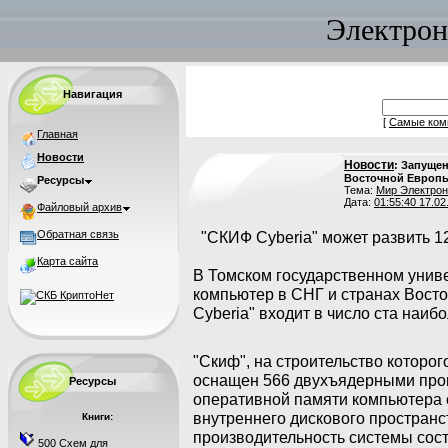
Электрон
Навигация
[
Самые ком
Главная
Новости
Новости
: Запуще
Восточной Европ
Ресурсы
Тема:
Мир Электрон
Дата:
01:55:40 17.02
Файловый архив
Обратная связь
"СКИФ Cyberia" может развить 1
Карта сайта
В Томском государственном унив
компьютер в СНГ и странах Вост
Cyberia" входит в число ста наи
"Скиф", на строительство которо
оснащен 566 двухъядерными проц
Ресурсы
оперативной памяти компьютера с
внутреннего дискового пространс
Книги:
производительность системы сост
500 Схем для