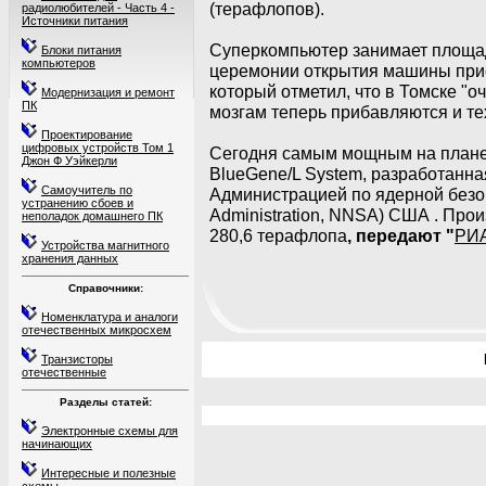
(терафлопов).
радиолюбителей - Часть 4 -
Источники питания
Суперкомпьютер занимает площадь
Блоки питания
компьютеров
церемонии открытия машины прис
который отметил, что в Томске "о
Модернизация и ремонт
ПК
мозгам теперь прибавляются и те
Проектирование
цифровых устройств Том 1
Сегодня самым мощным на плане
Джон Ф Уэйкерли
BlueGene/L System, разработанна
Самоучитель по
Администрацией по ядерной безопа
устранению сбоев и
Administration, NNSA) США . Про
неполадок домашнего ПК
280,6 терафлопа
, передают "
РИА
Устройства магнитного
хранения данных
Справочники:
Номенклатура и аналоги
отечественных микросхем
Транзисторы
отечественные
Разделы статей:
Электронные схемы для
начинающих
Интересные и полезные