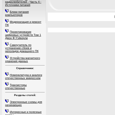
радиолюбителей - Часть 4 -
Источники питания
Блоки питания
компьютеров
Модернизация и ремонт
ПК
Проектирование
цифровых устройств Том 1
Джон Ф Уэйкерли
Самоучитель по
устранению сбоев и
неполадок домашнего ПК
Устройства магнитного
хранения данных
Справочники:
Номенклатура и аналоги
отечественных микросхем
Транзисторы
отечественные
Разделы статей:
Электронные схемы для
начинающих
Интересные и полезные