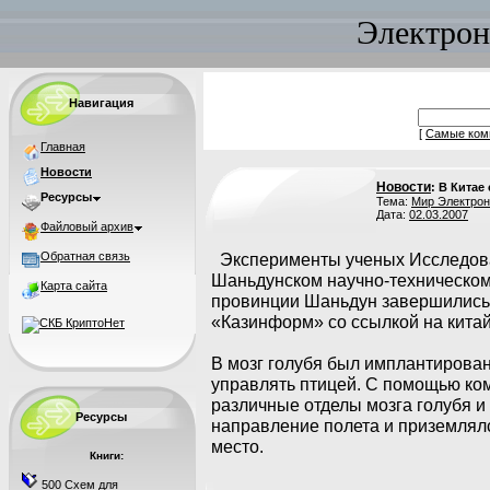
Электрон
Навигация
[
Самые ком
Главная
Новости
Новости
: В Китае
Ресурсы
Тема:
Мир Электрон
Дата:
02.03.2007
Файловый архив
Обратная связь
Эксперименты ученых Исследова
Шаньдунском научно-техническом
Карта сайта
провинции Шаньдун завершились 
«Казинформ» со ссылкой на китай
В мозг голубя был имплантирова
управлять птицей. С помощью ко
различные отделы мозга голубя и
Ресурсы
направление полета и приземлял
место.
Книги:
500 Схем для