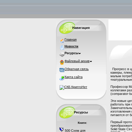
Навигация
Главная
Новости
Ресурсы
Файловый архив
Обратная связь
Прогресс в ц
камеры, плее
малым потреб
Карта сайта
«натуральные»
Профессор Ма
коллегами ра
(comparator-b
Эти новые це
работать при 
Замечательны
изготовления 
Ресурсы
питаются от б
Первый прото
Книги:
преобразовате
Solid State C
500 Схем для