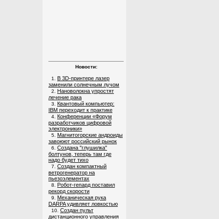
Новости:
В 3D-принтере лазер
1.
заменили солнечным лучом
Нановолокна упростят
2.
лечение рака
Квантовый компьютер:
3.
IBM переходит к практике
Конференции «Форум
4.
разработчиков цифровой
электроники»
Магнитогорские андроиды
5.
завоюют российский рынок
Создана "глушилка"
6.
болтунов, теперь там где
надо будет тихо
Создан компактный
7.
ветрогенератор на
пьезоэлементах
Робот-гепард поставил
8.
рекорд скорости
Механическая рука
9.
DARPA удивляет ловкостью
Создан пульт
10.
дистанционного управления