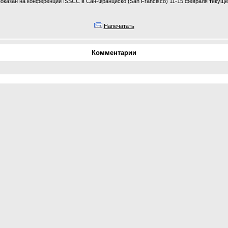
оказан на конференции ISSCC в Сан-Франциско (San Francisco) 11-15 февраля текущег
Напечатать
Комментарии