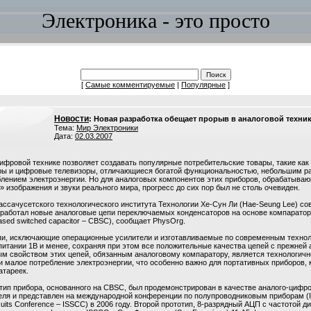
Электроника - это просто
[
Самые комментируемые
|
Популярные
]
Новости
: Новая разработка обещает прорыв в аналоговой техни
Тема:
Мир Электроники
Дата:
02.03.2007
ифровой технике позволяет создавать популярные потребительские товары, такие ка
ры и цифровые телевизоры, отличающиеся богатой функциональностью, небольшим р
лением электроэнергии. Но для аналоговых компонентов этих приборов, обрабатыва
 изображения и звуки реального мира, прогресс до сих пор был не столь очевиден.
ссачусетского технологического института Технологии Хе-Сун Ли (Hae-Seung Lee) со
зработал новые аналоговые цепи переключаемых конденсаторов на основе компарато
ased switched capacitor – CBSC), сообщает PhysOrg.
пи, исключающие операционные усилители и изготавливаемые по современным технол
питании 1В и менее, сохраняя при этом все положительные качества цепей с прежней 
м свойством этих цепей, обязанным аналоговому компаратору, является технологичн
и малое потребление электроэнергии, что особенно важно для портативных приборов,
атареек.
тип прибора, основанного на CBSC, был продемонстрирован в качестве аналого-цифр
ля и представлен на международной конференции по полупроводниковым приборам (Int
ircuits Conference – ISSCC) в 2006 году. Второй прототип, 8-разрядный АЦП с частотой д