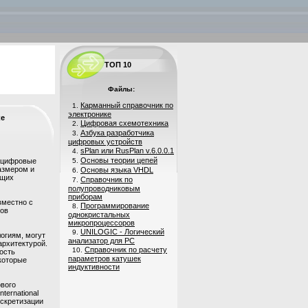
ТОП 10
Файлы:
Карманный справочник по
1.
электронике
ке
Цифровая схемотехника
2.
Азбука разработчика
3.
цифровых устройств
sPlan или RusPlan v.6.0.0.1
4.
Основы теории цепей
к цифровые
5.
азмером и
Основы языка VHDL
6.
ющих
Справочник по
7.
полупроводниковым
приборам
вместно с
Программирование
8.
ров
однокристальных
микропроцессоров
UNILOGIC - Логический
9.
огиям, могут
анализатор для PC
архитектурой.
Справочник по расчету
10.
ость
параметров катушек
 которые
индуктивности
ового
ernational
искретизации