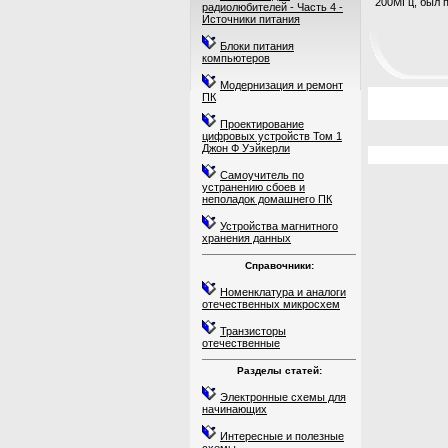
200МГц, был п
радиолюбителей - Часть 4 -
Источники питания
Блоки питания
компьютеров
Модернизация и ремонт
ПК
Проектирование
цифровых устройств Том 1
Джон Ф Уэйкерли
Самоучитель по
устранению сбоев и
неполадок домашнего ПК
Устройства магнитного
хранения данных
Справочники:
Номенклатура и аналоги
отечественных микросхем
Транзисторы
отечественные
Разделы статей:
Электронные схемы для
начинающих
Интересные и полезные