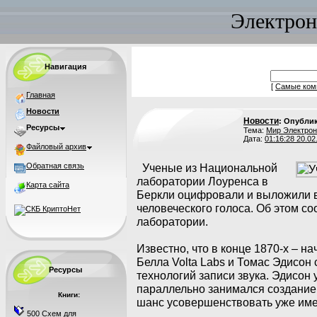
Электрон
Навигация
[
Самые ком
Главная
Новости
Новости
: Опубли
Ресурсы
Тема:
Мир Электрон
Дата:
01:16:28 20.02
Файловый архив
Обратная связь
Ученые из Национальной
лаборатории Лоуренса в
Карта сайта
Беркли оцифровали и выложили в
человеческого голоса. Об этом со
лаборатории.
Известно, что в конце 1870-х – н
Белла Volta Labs и Томас Эдисон
Ресурсы
технологий записи звука. Эдисон 
параллельно занимался создание
Книги:
шанс усовершенствовать уже им
500 Схем для