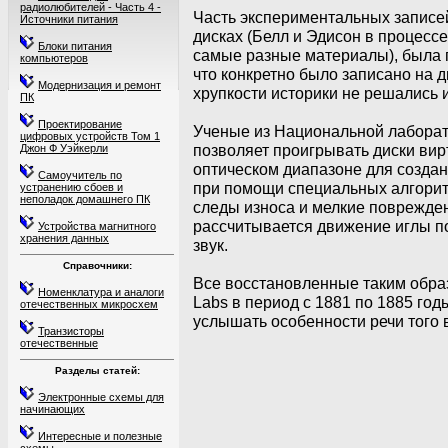
радиолюбителей - Часть 4 -
Часть экспериментальных записей
Источники питания
дисках (Белл и Эдисон в процесс
Блоки питания
самые разные материалы), была 
компьютеров
что конкретно было записано на д
Модернизация и ремонт
хрупкости историки не решались 
ПК
Проектирование
Ученые из Национальной лаборат
цифровых устройств Том 1
позволяет проигрывать диски вир
Джон Ф Уэйкерли
оптическом диапазоне для созда
Самоучитель по
при помощи специальных алгорит
устранению сбоев и
неполадок домашнего ПК
следы износа и мелкие поврежден
рассчитывается движение иглы п
Устройства магнитного
хранения данных
звук.
Справочники:
Все восстановленные таким образ
Номенклатура и аналоги
Labs в период с 1881 по 1885 год
отечественных микросхем
услышать особенности речи того 
Транзисторы
отечественные
Разделы статей:
Электронные схемы для
начинающих
Интересные и полезные