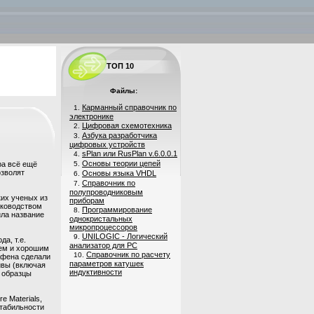
ТОП 10
Файлы:
Карманный справочник по
1.
электронике
Цифровая схемотехника
2.
Азбука разработчика
3.
цифровых устройств
sPlan или RusPlan v.6.0.0.1
4.
Основы теории цепей
ра всё ещё
5.
озволят
Основы языка VHDL
6.
Справочник по
7.
полупроводниковым
ких ученых из
приборам
уководством
Программирование
8.
ила название
однокристальных
микропроцессоров
UNILOGIC - Логический
9.
а, т.е.
анализатор для PC
ием и хорошим
Справочник по расчету
10.
афена сделали
параметров катушек
ивы (включая
индуктивности
е образцы
e Materials,
стабильности