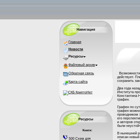
Навигация
Главная
Новости
Ресурсы
Файловый архив
Обратная связь
Возможности 
действует. П
сохранить зак
Карта сайта
Два года наза
Института пр
Константина 
графен.
Графен по сут
графен можно
проводником э
его перспект
Ресурсы
и авторов отк
были неустойч
Книги:
В нынешней ра
описан новый
500 Схем для