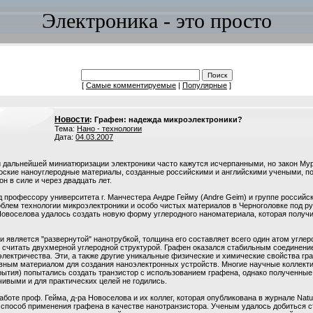
Электроника - это просто
[
Самые комментируемые
|
Популярные
]
Новости
: Графен: надежда микроэлектроники?
Тема:
Нано - технологии
Дата:
04.03.2007
дальнейшей миниатюризации электроники часто кажутся исчерпанными, но закон Му
лоские наноуглеродные материалы, созданные российскими и английскими учеными, п
он в силе и через двадцать лет.
д профессору университета г. Манчестера Андре Гейму (Andre Geim) и группе российс
облем технологии микроэлектроники и особо чистых материалов в Черноголовке под р
Новоселова удалось создать новую форму углеродного наноматериала, которая получ
и является "развернутой" нанотрубкой, толщина его составляет всего один атом углерод
 считать двухмерной углеродной структурой. Графен оказался стабильным соединен
лектричества. Эти, а также другие уникальные физические и химические свойства гр
ивным материалом для создания наноэлектронных устройств. Многие научные коллект
рытия) попытались создать транзистор с использованием графена, однако полученны
ивыми и для практических целей не годились.
боте проф. Гейма, д-ра Новоселова и их коллег, которая опубликована в журнале Natur
 способ применения графена в качестве нанотранзистора. Ученым удалось добиться 