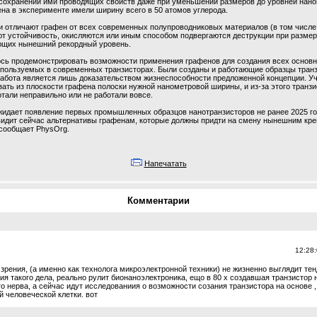
 сохранении ими проводящих свойств даже при уменьшении размеров до уровней нано
на в эксперименте имели ширину всего в 50 атомов углерода.
и отличают графен от всех современных полупроводниковых материалов (в том числе 
т устойчивость, окисляются или иным способом подвергаются деструкции при размера
щих нынешний рекордный уровень.
сь продемонстрировать возможности применения графенов для создания всех основ
спользуемых в современных транзисторах. Были созданы и работающие образцы транз
работа является лишь доказательством жизнеспособности предложенной концепции. У
ать из плоскости графена полоски нужной нанометровой ширины, и из-за этого транз
тали неправильно или не работали вовсе.
жидает появление первых промышленных образцов нанотранзисторов не ранее 2025 го
 видит сейчас альтернативы графенам, которые должны придти на смену нынешним к
 сообщает PhysOrg.
Напечатать
Комментарии
12:28
 зрения, (а именно как технолога микроэлектронной техники) не жизненно выглядит те
я такого дела, реально рулит бионаноэлектроника, ещо в 80 х создавшая транзистор 
о нерва, а сейчас идут исследованиия о возможности созания транзистора на основе ,
 человеческой клетки. вот