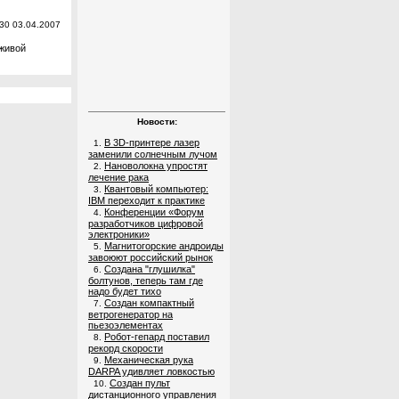
:30 03.04.2007
 живой
Новости:
В 3D-принтере лазер
1.
заменили солнечным лучом
Нановолокна упростят
2.
лечение рака
Квантовый компьютер:
3.
IBM переходит к практике
Конференции «Форум
4.
разработчиков цифровой
электроники»
Магнитогорские андроиды
5.
завоюют российский рынок
Создана "глушилка"
6.
болтунов, теперь там где
надо будет тихо
Создан компактный
7.
ветрогенератор на
пьезоэлементах
Робот-гепард поставил
8.
рекорд скорости
Механическая рука
9.
DARPA удивляет ловкостью
Создан пульт
10.
дистанционного управления