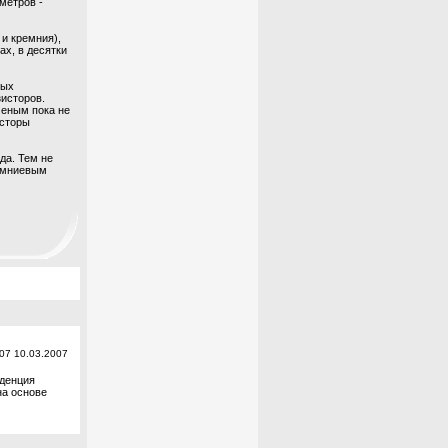
метров -
и кремния),
х, в десятки
ных
исторов.
ченым пока не
исторы
да. Тем не
ремниевым
:07 10.03.2007
нденция
на основе