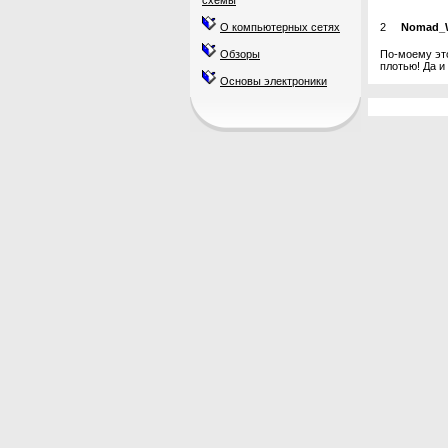
схемы
О компьютерных сетях
2
Nomad_
Обзоры
По-моему это
плотью! Да и
Основы электроники