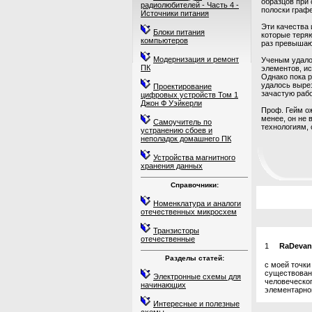
образцов при
радиолюбителей - Часть 4 -
полоски графе
Источники питания
Эти качества 
Блоки питания
которые теряю
компьютеров
раз превышаю
Модернизация и ремонт
Ученым удало
ПК
элементов, и
Однако пока 
удалось вырез
Проектирование
зачастую рабо
цифровых устройств Том 1
Джон Ф Уэйкерли
Проф. Гейм о
менее, он не
Самоучитель по
технологиям,
устранению сбоев и
неполадок домашнего ПК
Устройства магнитного
хранения данных
Справочники:
Номенклатура и аналоги
отечественных микросхем
Транзисторы
отечественные
1
RaDevan
Разделы статей:
с моей точки
существовани
Электронные схемы для
человеческог
начинающих
элементарной
Интересные и полезные