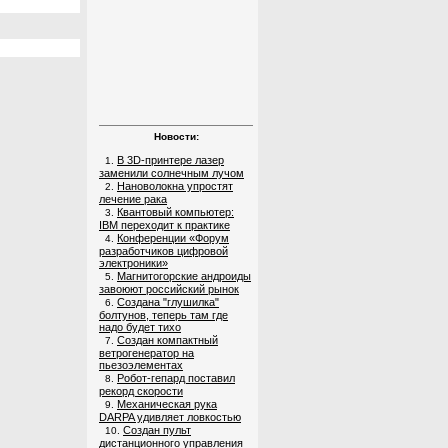
Новости:
В 3D-принтере лазер
1.
заменили солнечным лучом
Нановолокна упростят
2.
лечение рака
Квантовый компьютер:
3.
IBM переходит к практике
Конференции «Форум
4.
разработчиков цифровой
электроники»
Магнитогорские андроиды
5.
завоюют российский рынок
Создана "глушилка"
6.
болтунов, теперь там где
надо будет тихо
Создан компактный
7.
ветрогенератор на
пьезоэлементах
Робот-гепард поставил
8.
рекорд скорости
Механическая рука
9.
DARPA удивляет ловкостью
Создан пульт
10.
дистанционного управления