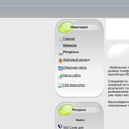
Навигация
Главная
Новости
Ресурсы
Файловый архив
Обратная связь
Мобильные т
размер телефо
просмотра HD
Карта сайта
Специалисты 
лазерный исто
результате т
разворачивая
уже через нес
Малогабаритны
электронные 
Ресурсы
Книги:
500 Схем для