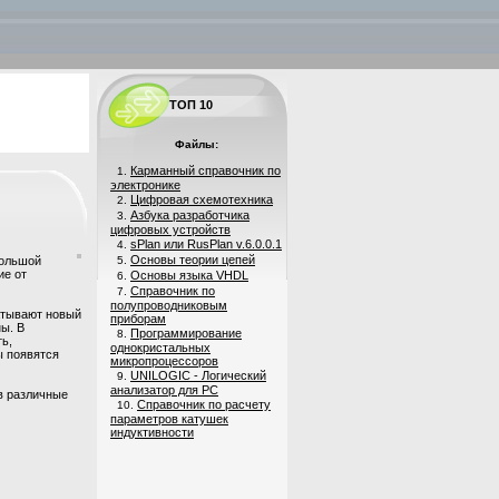
ТОП 10
Файлы:
Карманный справочник по
1.
электронике
Цифровая схемотехника
2.
Азбука разработчика
3.
цифровых устройств
sPlan или RusPlan v.6.0.0.1
4.
Основы теории цепей
большой
5.
ие от
Основы языка VHDL
6.
Справочник по
7.
полупроводниковым
атывают новый
приборам
ы. В
Программирование
8.
ь,
однокристальных
ы появятся
микропроцессоров
UNILOGIC - Логический
9.
анализатор для PC
 в различные
Справочник по расчету
10.
параметров катушек
индуктивности