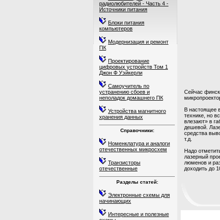
радиолюбителей - Часть 4 -
Источники питания
Блоки питания
компьютеров
Модернизация и ремонт
ПК
Проектирование
цифровых устройств Том 1
Джон Ф Уэйкерли
Самоучитель по
устранению сбоев и
Сейчас финск
неполадок домашнего ПК
микропроекто
В настоящее 
Устройства магнитного
технике, но в
хранения данных
влезают» в га
дешевой. Лазе
Справочники:
средства выв
т.д.
Номенклатура и аналоги
отечественных микросхем
Надо отметить
лазерный про
Транзисторы
люменов и раз
отечественные
доходить до 
Разделы статей:
Электронные схемы для
начинающих
Интересные и полезные