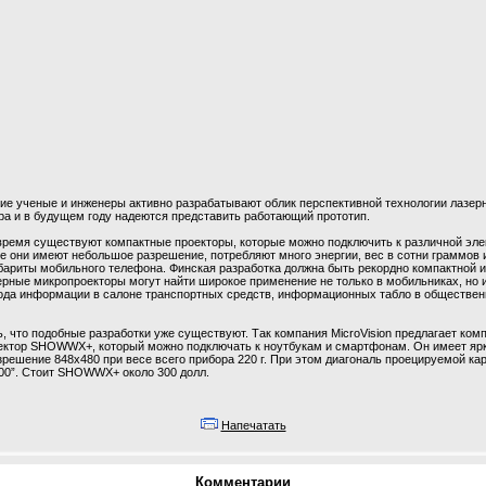
ие ученые и инженеры активно разрабатывают облик перспективной технологии лазер
ра и в будущем году надеются представить работающий прототип.
время существуют компактные проекторы, которые можно подключить к различной эле
се они имеют небольшое разрешение, потребляют много энергии, вес в сотни граммов 
бариты мобильного телефона. Финская разработка должна быть рекордно компактной 
рные микропроекторы могут найти широкое применение не только в мобильниках, но и
ода информации в салоне транспортных средств, информационных табло в обществен
, что подобные разработки уже существуют. Так компания MicroVision предлагает ком
ектор SHOWWX+, который можно подключать к ноутбукам и смартфонам. Он имеет ярк
решение 848х480 при весе всего прибора 220 г. При этом диагональ проецируемой ка
100”. Стоит SHOWWX+ около 300 долл.
Напечатать
Комментарии