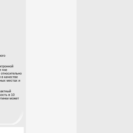
ного
ктронной
и «не
и относительно
 в качестве
ных местах и
пактный
ость в 10
ртинки может