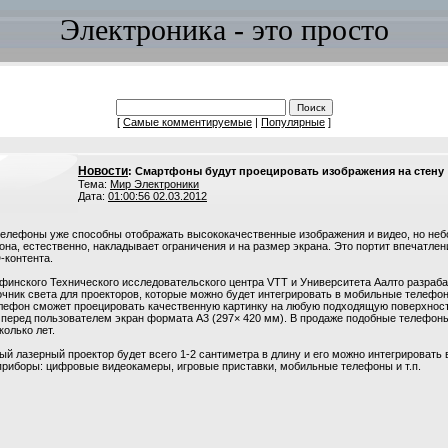
Электроника - это просто
[
Самые комментируемые
|
Популярные
]
Новости
: Смартфоны будут проецировать изображения на стену
Тема:
Мир Электроники
Дата:
01:00:56 02.03.2012
елефоны уже способны отображать высококачественные изображения и видео, но не
на, естественно, накладывает ограничения и на размер экрана. Это портит впечатлен
-контента.
финского Технического исследовательского центра VTT и Университета Аалто разраб
чник света для проекторов, которые можно будет интегрировать в мобильные телефон
елефон сможет проецировать качественную картинку на любую подходящую поверхност
 перед пользователем экран формата А3 (297× 420 мм). В продаже подобные телефон
колько лет.
й лазерный проектор будет всего 1-2 сантиметра в длину и его можно интегрировать
приборы: цифровые видеокамеры, игровые приставки, мобильные телефоны и т.п.