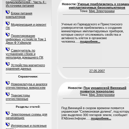
радиолюбителей - Часть 4 -
Новости:
Ученые приблизились к создан
Источники питания
имплантируемых биокомпьютеров
Тема:
Мир Электроники
Блоки питания
компьютеров
Ученые из Гарвардского и Принстонского
Модернизация и ремонт
университетов приблизились к созданию
ПК
миниатюрных имплантируемых приборов,
которые смогут отслеживать свойства и
Проектирование
активность клеток в организме
цифровых устройств Том 1
человека......
подробнее...
Джон Ф Уэйкерли
Самоучитель по
устранению сбоев и
неполадок домашнего ПК
Устройства магнитного
хранения данных
27.05.2007
Справочники:
Номенклатура и аналоги
отечественных микросхем
Новости:
Под украинской Винницей
появится технополис
Тема:
Мир Электроники
Транзисторы
отечественные
Разделы статей:
Под Винницей в скором времени появится
украинская "Силиконовая долина", под котор
Электронные схемы для
уже выделено 300 гектаров земли, сообщает
начинающих
ІГАБізнесІнформ......
подробнее...
Интересные и полезные