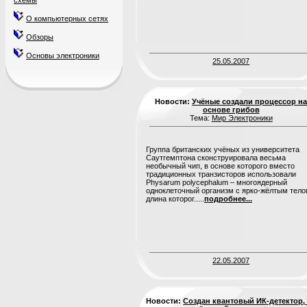
схемы
О компьютерных сетях
Обзоры
Основы электроники
25.05.2007
Новости:
Учёные создали процессор н
основе грибов
Тема:
Мир Электроники
Группа британских учёных из университета
Саутгемптона сконструировала весьма
необычный чип, в основе которого вместо
традиционных транзисторов использовали
Physarum polycephalum – многоядерный
одноклеточный организм с ярко-жёлтым тело
длина которог.....
подробнее...
22.05.2007
Новости:
Создан квантовый ИК-детектор,