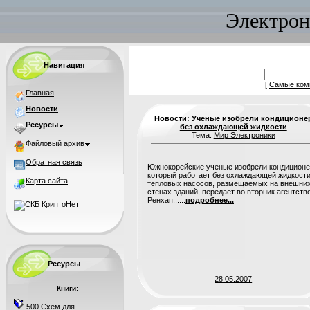
Электрон
Навигация
[
Самые ком
Главная
Новости
Новости:
Ученые изобрели кондиционе
Ресурсы
без охлаждающей жидкости
Тема:
Мир Электроники
Файловый архив
Обратная связь
Южнокорейские ученые изобрели кондиционе
который работает без охлаждающей жидкости
Карта сайта
тепловых насосов, размещаемых на внешни
стенах зданий, передает во вторник агентств
Ренхап......
подробнее...
Ресурсы
28.05.2007
Книги:
500 Схем для