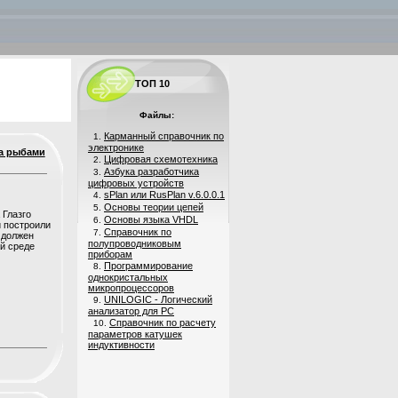
ТОП 10
Файлы:
Карманный справочник по
1.
электронике
за рыбами
Цифровая схемотехника
2.
Азбука разработчика
3.
цифровых устройств
sPlan или RusPlan v.6.0.0.1
4.
Основы теории цепей
5.
 Глазго
Основы языка VHDL
6.
и построили
Справочник по
7.
 должен
полупроводниковым
й среде
приборам
Программирование
8.
однокристальных
микропроцессоров
UNILOGIC - Логический
9.
анализатор для PC
Справочник по расчету
10.
параметров катушек
индуктивности