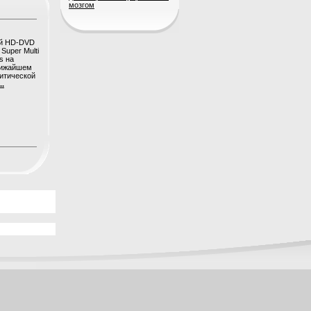
мозгом
ой HD-DVD
Super Multi
s на
лижайшем
итической
..