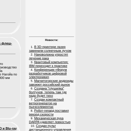
Новости:
п флеш-
В 3D-принтере лазер
1.
заменили солнечным лучом
Нановолокна упростят
2.
лечение рака
Квантовый компьютер:
3.
то
IBM переходит к практике
роизводство
Конференции «Форум
4.
На
разработчиков цифровой
е Нагойа по
электроники»
 300 мм
Магнитогорские андроиды
5.
завоюют российский рынок
Создана "глушилка"
6.
болтунов, теперь там где
надо будет тихо
Создан компактный
7.
ветрогенератор на
пьезоэлементах
Робот-гепард поставил
8.
рекорд скорости
Механическая рука
9.
DARPA удивляет ловкостью
Создан пульт
10.
 и Blu-ray
дистанционного управления