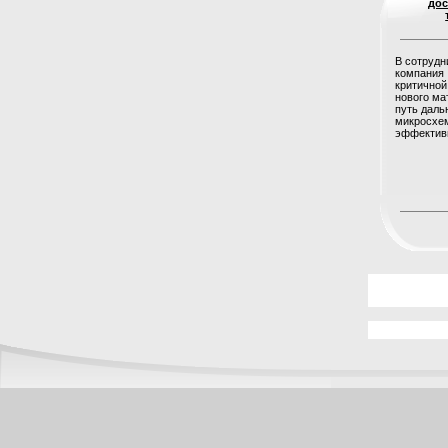
дос
В сотрудн
компания 
критичной
нового ма
путь дал
микросхем
эффективн