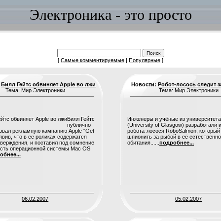
Электроника - это просто
[
Самые комментируемые
|
Популярные
]
:
Билл Гейтс обвиняет Apple во лжи
Новости:
Робот-лосось следит 
Тема:
Мир Электроники
Тема:
Мир Электроники
Билл Гейтс
Инженеры и учёные из университета
публично
(University of Glasgow) разработали 
овал рекламную кампанию Apple "Get
робота-лосося RoboSalmon, который
аявив, что в ее роликах содержатся
шпионить за рыбой в её естественно
верждения, и поставил под сомнение
обитания......
подробнее...
ость операционной системы Mac OS
обнее...
06.02.2007
05.02.2007