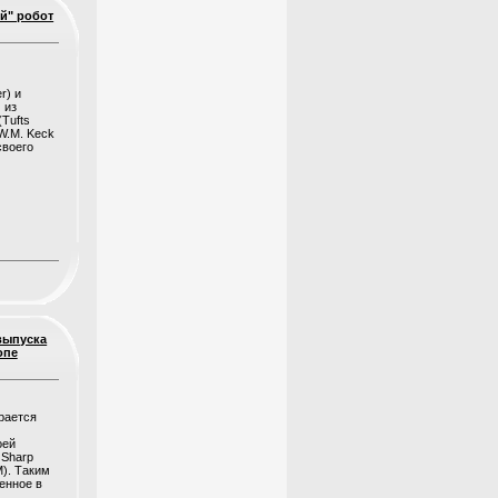
й" робот
r) и
 из
Tufts
(W.M. Keck
своего
выпуска
опе
рается
оей
 Sharp
M). Таким
енное в