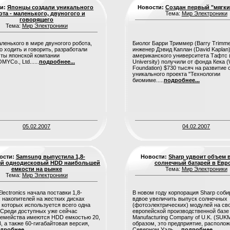
ти:
Японцы создали уникального
Новости:
Создан первый "мягки
ота - маленького, двуногого и
Тема:
Мир Электроники
говорящего
Тема:
Мир Электроники
ленького в мире двуногого робота,
Биолог Барри Триммер (Barry Trimme
о ходить и говорить, разработали
инженер Дэвид Каплан (David Kaplan)
ты японской компании
американского университета Тафтс (
YCo., Ltd......
подробнее...
University) получили от фонда Кека 
Foundation) $730 тысяч на развитие 
уникального проекта "Технологии
биомиме.....
подробнее...
05.02.2007
04.02.2007
ости:
Samsung выпустила 1,8-
Новости:
Sharp удвоит объем 
й однодисковый HDD наибольшей
солнечный батарей в Евр
емкости на рынке
Тема:
Мир Электроники
Тема:
Мир Электроники
lectronics начала поставки 1,8-
В новом году корпорация Sharp соби
накопителей на жестких дисках
вдвое увеличить выпуск солнечных
в которых используется всего одна
(фотоэлектрических) модулей на св
 Среди доступных уже сейчас
европейской производственной базе
семейства имеются HDD емкостью 20,
Manufacturing Company of U.K. (SUK
, а также 60-гигабайтовая версия,
образом, это предприятие, располож
дробнее...
Северном Уэль.....
подробнее...