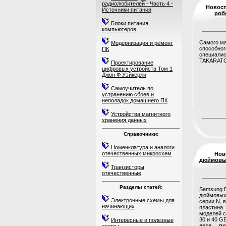
радиолюбителей - Часть 4 -
Новос
Источники питания
роб
Блоки питания
компьютеров
Самого ма
Модернизация и ремонт
способног
ПК
специалис
TAKARATOM
Проектирование
цифровых устройств Том 1
Джон Ф Уэйкерли
Самоучитель по
устранению сбоев и
неполадок домашнего ПК
Устройства магнитного
хранения данных
Справочники:
Номенклатура и аналоги
отечественных микросхем
Нов
дюймовы
Транзисторы
отечественные
Разделы статей:
Samsung E
дюймовых 
Электронные схемы для
серии N, 
начинающих
пластина.
моделей 
30 и 40 GB
Интересные и полезные
явля.....
по