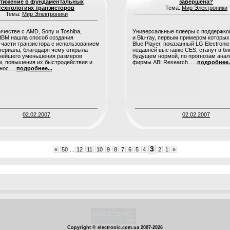
тижение в фундаментальных
завершена?
технологиях транзисторов
Тема:
Мир Электроники
Тема:
Мир Электроники
ичестве с AMD, Sony и Toshiba,
Универсальные плееры с поддержк
IBM нашла способ создания
и Blu-ray, первым примером которых 
 части транзистора с использованием
Blue Player, показанный LG Electronic
териала, благодаря чему открыла
недавней выставке CES, станут в б
ьнейшего уменьшения размеров
будущем нормой, по прогнозам анал
, повышения их быстродействия и
фирмы ABI Research......
подробнее.
ос.....
подробнее...
02.02.2007
02.02.2007
3
«
50
...
12
11
10
9
8
7
6
5
4
2
1
»
1
Copyright © electronic.com.ua 2007-2026