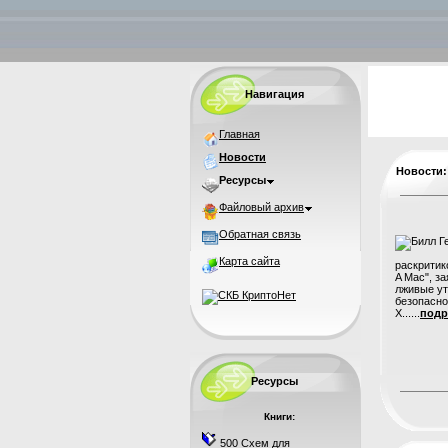
Навигация
Главная
Новости
Новости
Ресурсы
Файловый архив
Обратная связь
Карта сайта
раскритик
A Mac", з
лживые ут
безопасн
X......
подр
Ресурсы
Книги:
500 Схем для