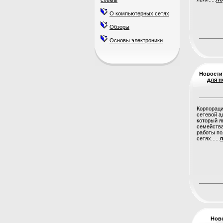
схемы
О компьютерных сетях
Обзоры
Основы электроники
Новости
для н
Корпораци
сетевой ад
который я
семейства
работы по
сетях......
п
Нов