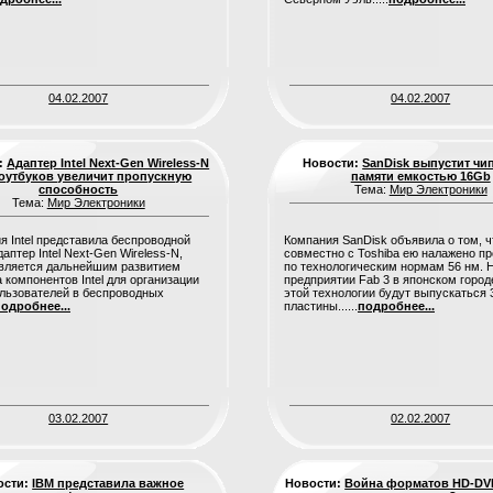
04.02.2007
04.02.2007
:
Адаптер Intel Next-Gen Wireless-N
Новости:
SanDisk выпустит чи
оутбуков увеличит пропускную
памяти емкостью 16Gb
способность
Тема:
Мир Электроники
Тема:
Мир Электроники
я Intel представила беспроводной
Компания SanDisk объявила о том, ч
аптер Intel Next-Gen Wireless-N,
совместно с Toshiba ею налажено п
вляется дальнейшим развитием
по технологическим нормам 56 нм. 
 компонентов Intel для организации
предприятии Fab 3 в японском город
льзователей в беспроводных
этой технологии будут выпускаться
одробнее...
пластины......
подробнее...
03.02.2007
02.02.2007
ости:
IBM представила важное
Новости:
Война форматов HD-DVD