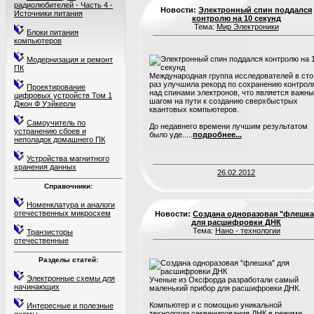
радиолюбителей - Часть 4 -
Новости:
Электронный спин поддался
Источники питания
контролю на 10 секунд
Тема:
Мир Электроники
Блоки питания
компьютеров
Модернизация и ремонт
ПК
Международная группа исследователей в сто
раз улучшила рекорд по сохранению контрол
Проектирование
над спинами электронов, что является важн
цифровых устройств Том 1
шагом на пути к созданию сверхбыстрых
Джон Ф Уэйкерли
квантовых компьютеров.
Самоучитель по
До недавнего времени лучшим результатом
устранению сбоев и
было уде.....
подробнее...
неполадок домашнего ПК
Устройства магнитного
хранения данных
26.02.2012
Справочники:
Номенклатура и аналоги
отечественных микросхем
Новости:
Создана одноразовая "флешка
для расшифровки ДНК
Тема:
Нано - технологии
Транзисторы
отечественные
Разделы статей:
Электронные схемы для
Ученые из Оксфорда разработали самый
начинающих
маленький прибор для расшифровки ДНК.
Компьютер и с помощью уникальной
Интересные и полезные
технологии секвенирования ДНК в режиме