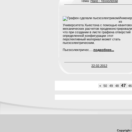
Тема:
Нано - технологии
Инжене
из
Университета Хьюстона с помощью квантово
механических расчетов продемонстрировали
что при создании в листе графена отверстий
определенной конфигурации этот
перспективный материал может стать
пьезоэлектрическим.
Пьезоэлектричес.....
подробнее...
22.02.2012
47
«
50
49
48
46
Copyright 