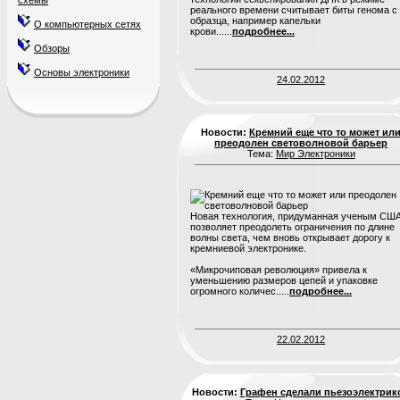
схемы
реального времени считывает биты генома с
образца, например капельки
О компьютерных сетях
крови......
подробнее...
Обзоры
Основы электроники
24.02.2012
Новости:
Кремний еще что то может ил
преодолен световолновой барьер
Тема:
Мир Электроники
Новая технология, придуманная ученым США
позволяет преодолеть ограничения по длине
волны света, чем вновь открывает дорогу к
кремниевой электронике.
«Микрочиповая революция» привела к
уменьшению размеров цепей и упаковке
огромного количес.....
подробнее...
22.02.2012
Новости:
Графен сделали пьезоэлектрик