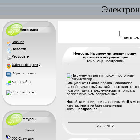
Электрон
Навигация
[
Самые ком
Главная
Новости
Новости:
На смену литиевым придут
Ресурсы
проточные аккумуляторы
Тема:
Мир Электроники
Файловый архив
Обратная связь
Карта сайта
Специалисты Sandia National Laboratories
разработали новый жидкий электролит, котор
позволит делать аккумуляторы, в три раза
более емкие, чем современные.
Новый электролит под названием MetILs мож
изготавливать на базе соединений
коба.....
подробнее...
Ресурсы
26.02.2012
Книги:
500 Схем для