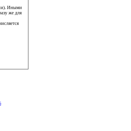
ии). Иными
азу же для
числяется
6