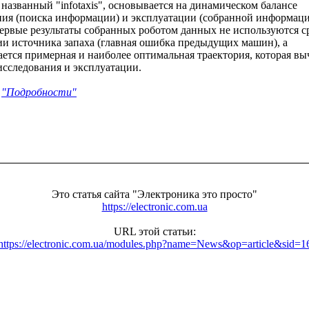
названный "infotaxis", основывается на динамическом балансе
ния (поиска информации) и эксплуатации (собранной информац
ервые результаты собранных роботом данных не используются ср
ии источника запаха (главная ошибка предыдущих машин), а
ется примерная и наиболее оптимальная траектория, которая вы
исследования и эксплуатации.
т
"Подробности"
Это статья сайта "Электроника это просто"
https://electronic.com.ua
URL этой статьи:
https://electronic.com.ua/modules.php?name=News&op=article&sid=1