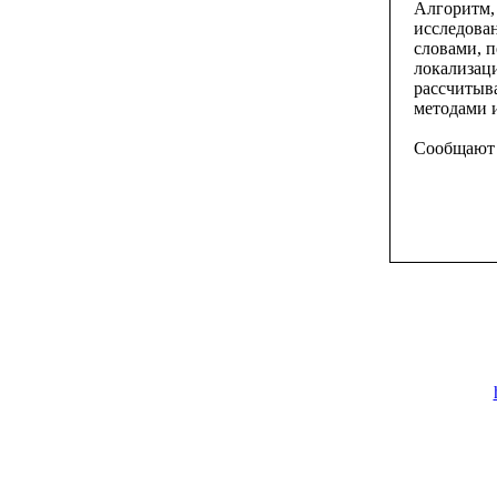
Алгоритм, 
исследова
словами, п
локализац
рассчитыва
методами 
Cообщаю