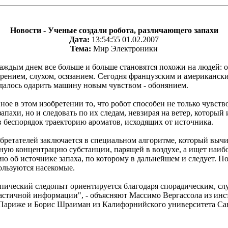
Новости - Ученые создали робота, различающего запахи
Дата:
13:54:55 01.02.2007
Тема:
Мир Электроники
каждым днем все больше и больше становятся похожи на людей: 
зрением, слухом, осязанием. Сегодня французским и американск
далось одарить машину новым чувством - обонянием.
ное в этом изобретении то, что робот способен не только чувств
запахи, но и следовать по их следам, невзирая на ветер, который
 беспорядок траекторию ароматов, исходящих от источника.
бретателей заключается в специальном алгоритме, который вычи
ную концентрацию субстанции, парящей в воздухе, а ищет наи
ю об источнике запаха, по которому в дальнейшем и следует. 
ользуются насекомые.
пический следопыт ориентируется благодаря спорадическим, с
частичной информации", - объясняют Массимо Вергассола из инс
 Париже и Борис Шраиман из Калифорнийского университета Са