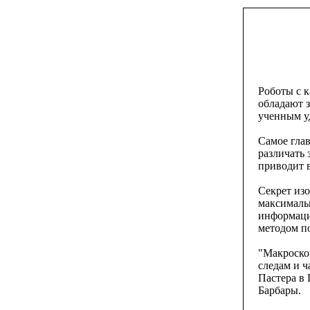
Роботы с 
обладают 
ученным у
Самое глав
различать 
приводит в
Секрет изо
максималь
информаци
методом п
"Макроско
следам и 
Пастера в
Барбары.