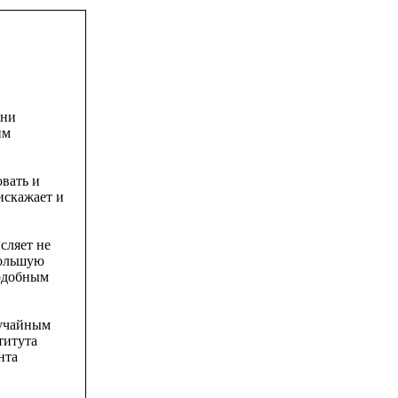
они
им
овать и
 искажает и
сляет не
большую
Подобным
лучайным
титута
нта