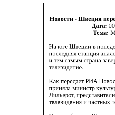
Новости - Швеция пер
Дата:
00
Тема:
М
На юге Швеции в понеде
последняя станция анал
и тем самым страна зав
телевидение.
Как передает РИА Новос
приняла министр культ
Лильерот, представител
телевидения и частных 