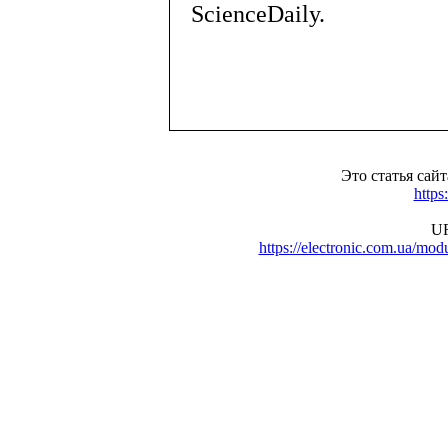
ScienceDaily.
Это статья сай
https
UR
https://electronic.com.ua/m