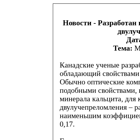
Новости - Разработан
двулу
Дат
Тема:
М
Канадские ученые разра
обладающий свойствами 
Обычно оптические ком
подобными свойствами, 
минерала кальцита, для 
двулучепреломления – р
наименьшим коэффициен
0,17.