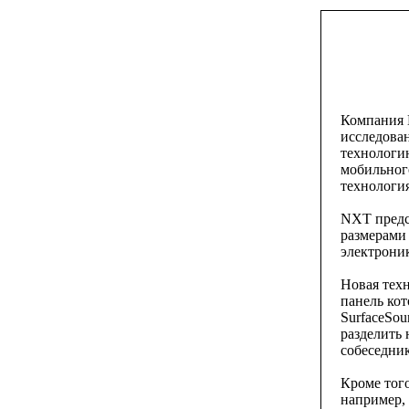
Компания 
исследова
технологи
мобильног
технология
NXT предс
размерами
электроник
Новая техн
панель ко
SurfaceSo
разделить 
собеседник
Кроме того
например,