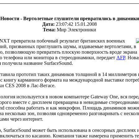
Новости - Вертолетные глушители превратились в динамики
Дата:
23:07:42 15.01.2008
Тема:
Мир Электроники
NXT превратила побочный результат британских военных
ний, призванных приглушить шумы, издаваемые вертолетами, в
ю, позволяющую превратить плоскую поверхность вроде экрана
о телефона или монитора в стереодинамики, передает
AFP
. Нова
 получила название SurfaceSound.
тавила прототип таких динамиков толщиной в 14 миллиметров 
 с книгу карманного формата на международной выставке потре
и CES 2008 в Лас-Вегасе.
ология используется в новом компьютере Gateway One, вся пере
торого вместе с дисплеем превращена в невидимые стереодинами
und способна работать и как микрофон. Площадь динамиков мож
на несколько зон, позволяя одновременно разговаривать с неско
ами через интернет.
, SurfaceSound может быть использована в сенсорных дисплеях и
 включаться по касанию. Компания также намерена применить т