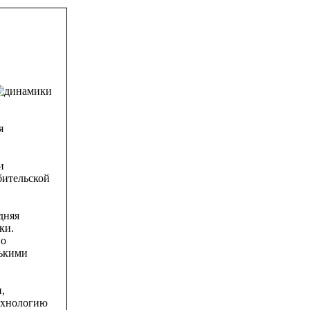
я
и
бительской
дняя
ки.
но
лькими
,
ехнологию