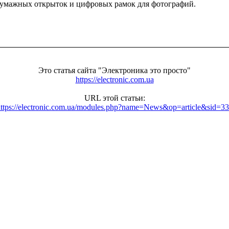
бумажных открыток и цифровых рамок для фотографий.
Это статья сайта "Электроника это просто"
https://electronic.com.ua
URL этой статьи:
ttps://electronic.com.ua/modules.php?name=News&op=article&sid=3