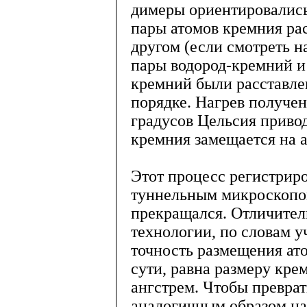
димеры ориентировались
пары атомов кремния рас
другом (если смотреть н
пары водород-кремний и
кремний были расставле
порядке. Нагрев получе
градусов Цельсия привод
кремния замещается на 
Этот процесс регистри
туннельным микроскопом
прекращался. Отличител
технологии, по словам у
точность размещения ат
сути, равна размеру крем
ангстрем. Чтобы преврат
аналогичным образом на