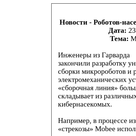
Новости - Роботов-нас
Дата:
23
Тема:
М
Инженеры из Гарварда
закончили разработку у
сборки микророботов и
электромеханических ус
«сборочная линия» боль
складывает из различны
кибернасекомых.
Например, в процессе и
«стрекозы» Mobee испол