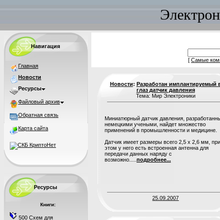
Электрон
Навигация
[
Самые ком
Главная
Новости
Новости
:
Разработан имплантируемый 
Ресурсы
глаз датчик давления
Тема: Мир Электроники
Файловый архив
Обратная связь
Миниатюрный датчик давления, разработанн
немецкими учеными, найдет множество
Карта сайта
применений в промышленности и медицине.
Датчик имеет размеры всего 2,5 х 2,6 мм, пр
этом у него есть встроенная антенна для
передачи данных наряду с
возможно.....
подробнее...
Ресурсы
25.09.2007
Книги:
500 Схем для