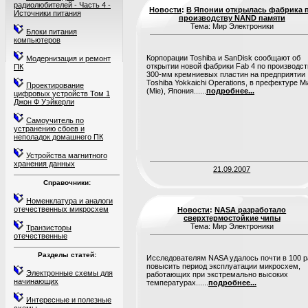
радиолюбителей - Часть 4 -
Новости
:
В Японии открылась фабрика 
Источники питания
производству NAND памяти
Тема: Мир Электроники
Блоки питания
компьютеров
Корпорации Toshiba и SanDisk сообщают об
Модернизация и ремонт
открытии новой фабрики Fab 4 по производст
ПК
300-мм кремниевых пластин на предприятии
Toshiba Yokkaichi Operations, в префектуре М
Проектирование
(Mie), Япония......
подробнее...
цифровых устройств Том 1
Джон Ф Уэйкерли
Самоучитель по
устранению сбоев и
неполадок домашнего ПК
Устройства магнитного
хранения данных
21.09.2007
Справочники:
Номенклатура и аналоги
отечественных микросхем
Новости
:
NASA разработало
сверхтермостойкие чипы
Тема: Мир Электроники
Транзисторы
отечественные
Разделы статей:
Исследователям NASA удалось почти в 100 р
повысить период эксплуатации микросхем,
Электронные схемы для
работающих при экстремально высоких
начинающих
температурах......
подробнее...
Интересные и полезные