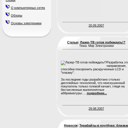
схемы
О компьютерных сетях
Обзоры
Основы электроники
20.09.2007
Статьи
:
Лазер-ТВ готов побеждать!?
Тема: Мир Электроники
Разработка эт
направления,
способна похоронить раскрученные LCD и
"плазму".
За последние годы разработано столько
дисплейных технологий, что неискушенный
покупатель только головой качает, глядя на
бесчисленные малопонятные
аббревиатуры:.....
подробнее...
29.08.2007
Новости
:
Терабайты в ноутбуке: близка