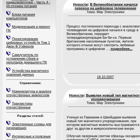
радиолюбителей - Часть 4 -
Новости
:
В Великобритании начался
Источники питания
переход на цифровое телевидение
Тема: Мир Электроники
Блоки питания
компьютеров
Процесс постепенного перехода с аналогово
Модернизация и ремонт
телевидения на цифровое начался в среду в
ПК
Великобритании, передает
телерадиокорпорация Би-би-си. Первым
Проектирование
британским населенным пунктом, жители
цифровых устройств Том 1
которого отныне могут смотреть любимые
Джон Ф Уэйкерли
программы в цифровом .....
подробнее...
Самоучитель по
устранению сбоев и
неполадок домашнего ПК
Устройства магнитного
хранения данных
18.10.2007
Справочники:
Номенклатура и аналоги
отечественных микросхем
Новости
:
Выявлен новый тип магнитног
упорядочивания
Тема: Мир Электроники
Транзисторы
отечественные
Разделы статей:
Ученые из Германии и Швейцарии выявили
новый тип магнитного упорядочивания, при
Электронные схемы для
котором магнитные моменты выстраиваются
начинающих
друг за другом в микроскопические вихри.
Облучая лазерным светом образцы оксидног
Интересные и полезные
материала LiCoPO4, группа физиков