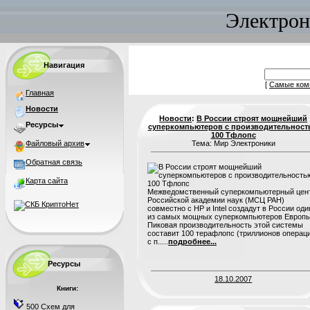
Электрон
Навигация
[
Самые ком
Главная
Новости
Новости
:
В России строят мощнейший
Ресурсы
суперкомпьютеров с производительност
100 Тфлопс
Файловый архив
Тема: Мир Электроники
Обратная связь
Карта сайта
Межведомственный суперкомпьютерный цен
Российской академии наук (МСЦ РАН)
совместно с HP и Intel создадут в России оди
из самых мощных суперкомпьютеров Европы
Пиковая производительность этой системы
составит 100 терафлопс (триллионов операц
с п.....
подробнее...
Ресурсы
18.10.2007
Книги:
500 Схем для