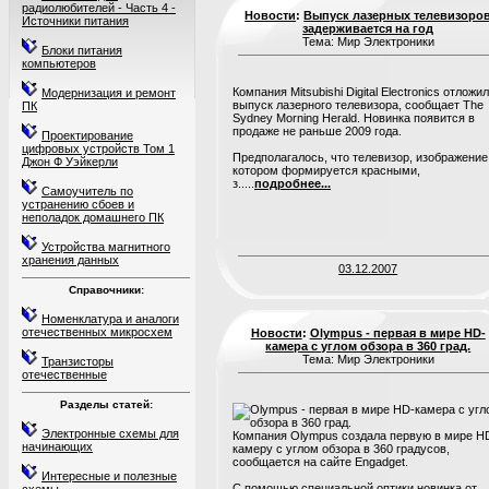
радиолюбителей - Часть 4 -
Новости
:
Выпуск лазерных телевизоро
Источники питания
задерживается на год
Тема: Мир Электроники
Блоки питания
компьютеров
Компания Mitsubishi Digital Electronics отложи
Модернизация и ремонт
выпуск лазерного телевизора, сообщает The
ПК
Sydney Morning Herald. Новинка появится в
продаже не раньше 2009 года.
Проектирование
цифровых устройств Том 1
Предполагалось, что телевизор, изображение
Джон Ф Уэйкерли
котором формируется красными,
з.....
подробнее...
Самоучитель по
устранению сбоев и
неполадок домашнего ПК
Устройства магнитного
хранения данных
03.12.2007
Справочники:
Номенклатура и аналоги
отечественных микросхем
Новости
:
Olympus - первая в мире HD-
камера с углом обзора в 360 град.
Тема: Мир Электроники
Транзисторы
отечественные
Разделы статей:
Электронные схемы для
Компания Olympus создала первую в мире H
начинающих
камеру с углом обзора в 360 градусов,
сообщается на сайте Engadget.
Интересные и полезные
C помощью специальной оптики новинка от