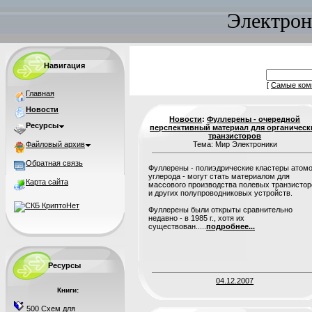
Электрон
Навигация
[
Самые ком
Главная
Новости
Новости
:
Фуллерены - очередной
Ресурсы
перспективный материал для органическ
транзисторов
Файловый архив
Тема: Мир Электроники
Обратная связь
Фуллерены - полиэдрические кластеры атом
углерода - могут стать материалом для
Карта сайта
массового производства полевых транзистор
и других полупроводниковых устройств.
Фуллерены были открыты сравнительно
недавно - в 1985 г., хотя их
существован.....
подробнее...
Ресурсы
04.12.2007
Книги:
500 Схем для