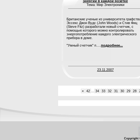
энергии в каждой розетке
Тема: Мир Электроники
Британские ученые из университета графств
Эссекс Джон Вудс (John Woods) и Стив Фиц
(Steve Fitz) разработали новый счетчик, с
помощью которого можно контролировать
энергопотребление каждого электрического
прибора в доме.
"Умный счетчик" п.....
подробнее...
23.11.2007
«
42
...
34
33
32
31
30
29
28
Copyright 