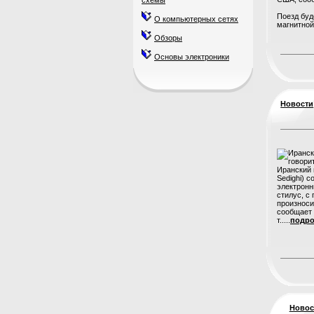
схемы
Поезд буд
О компьютерных сетях
магнитной 
Обзоры
Основы электроники
Новости
Иранский 
Sedighi) 
электронн
стилус, с
произноси
сообщает 
т.....
подро
Новос