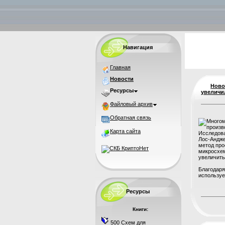
Навигация
Главная
Новости
Ново
Ресурсы
увеличи
Файловый архив
Обратная связь
Карта сайта
Исследова
Лос-Андж
метод про
микросхе
увеличить
Благодаря
используе
Ресурсы
Книги:
500 Схем для