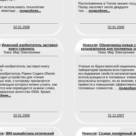
Расположенное в Тихом океане госу
ет использовать технологию
Палау населяет около двадцати
левитаци.....
подробнее...
тыс.....
подробнее...
02.01.2008
02.01.2008
:
Иранский изобретатель заставил
Новости
:
Обнаружены новые с
книгу говорить
катализаторов для топливных э
Тема: Мир Электроники
Тема: Мир Электроники
Ученые из Брукхэвенской национал
лаборатории провели всестороннее
изобретатель Рамин Седиги (Ramin
исследование свойств катализаторо
создал устройство для чтения
использующихся в топливных элеме
ых книг, к которому прилагается
результаты которого, по их мнению, 
 помощью которого можно узнать, как
привести к повышению эффективнос
тся или переводится нужное слово,
топливных элементов. .....
подробнее
иранское агентство ISNA. Кроме
бнее...
02.01.2008
31.12.2007
ти
:
IBM разработала оптический
Новости
:
Создан трехмерный ф