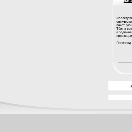
комм
Исследова
оптически
пакетную 
Тбит в се
к радика
производи
Производ..