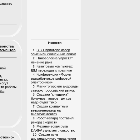
дарство
Новости:
войства
лементов
В 3D-принтере лазер
1.
заменили солнечным лучом
Нановолокна упростят
2.
лечение рака
Квантовый компьютер:
3.
ьной
IBM переходит к практике
Конференции «Форум
4.
в,
разработчиков цифровой
нтах,
электроники»
могут
Магнитогорские андроиды
5.
ти работы
завоюют российский рынок
...
Создана "глушилка"
6.
болтунов, теперь там где
надо будет тихо
Создан компактный
7.
ветрогенератор на
пьезоэлементах
Робот-гепард поставил
8.
рекорд скорости
Механическая рука
9.
DARPA удивляет ловкостью
Создан пульт
10.
отонно-
дистанционного управления