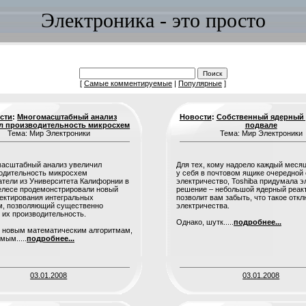
Электроника - это просто
[
Самые комментируемые
|
Популярные
]
сти
:
Многомасштабный анализ
Новости
:
Собственный ядерный 
л производительность микросхем
подвале
Тема: Мир Электроники
Тема: Мир Электроники
Для тех, кому надоело каждый меся
у себя в почтовом ящике очередной 
тели из Университета Калифорнии в
электричество, Toshiba придумала э
елесе продемонстрировали новый
решение – небольшой ядерный реак
ектирования интегральных
позволит вам забыть, что такое отк
м, позволяющий существенно
электричества.
 их производительность.
Однако, шутк.....
подробнее...
 новым математическим алгоритмам,
мым.....
подробнее...
03.01.2008
03.01.2008