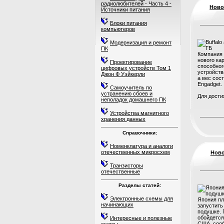
радиолюбителей - Часть 4 -
Ново
Источники питания
Блоки питания
компьютеров
Модернизация и ремонт
ПК
Компания 
нового ка
Проектирование
способног
цифровых устройств Том 1
устройств
Джон Ф Уэйкерли
а вес сост
Engadget.
Самоучитель по
устранению сбоев и
Для достиж
неполадок домашнего ПК
Устройства магнитного
хранения данных
Справочники:
Номенклатура и аналоги
отечественных микросхем
Ново
Транзисторы
отечественные
Разделы статей:
Электронные схемы для
Япония пл
начинающих
запустить
подушке. 
обойдется
Интересные и полезные
США, соо