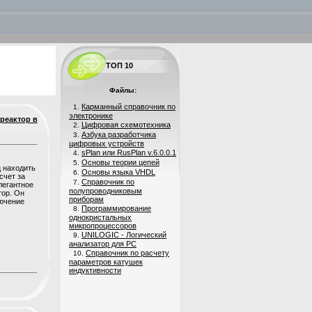
ТОП 10
Файлы:
Карманный справочник по
1.
электронике
реактор в
Цифровая схемотехника
2.
Азбука разработчика
3.
цифровых устройств
sPlan или RusPlan v.6.0.0.1
4.
Основы теории цепей
5.
ц находить
Основы языка VHDL
6.
счет за
Справочник по
7.
легантное
полупроводниковым
тор. Он
приборам
лючение
Программирование
8.
однокристальных
микропроцессоров
UNILOGIC - Логический
9.
анализатор для PC
Справочник по расчету
10.
параметров катушек
индуктивности