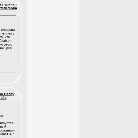
ст уличил
 телефона
, что ему
о, что
 Graham
ею этого
ши Грея
во Палау
неба
нируется
бный
рованной
бщает AP.