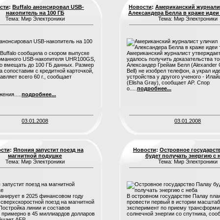
сти
:
Buffalo анонсировал USB-
Новости
:
Американский журнали
накопитель на 100 ГБ
Александера Белла в краже идеи
Тема: Мир Электроники
Тема: Мир Электроники
Buffalo сообщила о скором выпуске
Американский журналист утверждает
рманного USB-накопителя UHR100GS,
удалось получить доказательства тог
о вмещать до 100 ГБ данных. Размер
Александер Грейам Белл (Alexander
а сопоставим с кредитной карточкой,
Bell) не изобрел телефон, а украл ид
авляет всего 60 г., сообщает
устройства у другого ученого - Илай
(Elisha Gray), сообщает AP. Спор
о.....
подробнее...
ения.....
подробнее...
03.01.2008
03.01.2008
сти
:
Япония запустит поезд на
Новости
:
Островное государст
магнитной подушке
будет получать энергию с 
Тема: Мир Электроники
Тема: Мир Электроники
анирует в 2025 финансовом году
В островном государстве Палау пла
 сверхскоростной поезд на магнитной
провести первый в истории масшта
Постройка линии и составов
эксперимент по приему трансформи
 примерно в 45 миллиардов долларов
солнечной энергии со спутника, соо
бщает AFP.