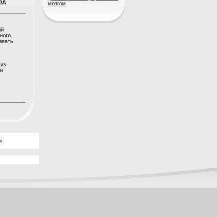
од
мозгом
ый
ного
авать
 из
ли
»