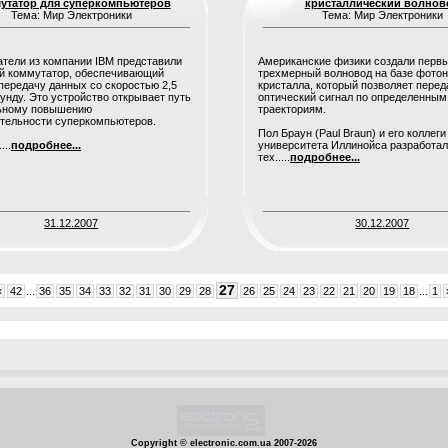
утатор для суперкомпьютеров
кристаллический волнов
Тема: Мир Электроники
Тема: Мир Электроники
тели из компании IBM представили
Американские физики создали перв
й коммутатор, обеспечивающий
трехмерный волновод на базе фотон
передачу данных со скоростью 2,5
кристалла, который позволяет перед
кунду. Это устройство открывает путь
оптический сигнал по определенным
льному повышению
траекториям.
тельности суперкомпьютеров.
Пол Браун (Paul Braun) и его коллеги
...
подробнее...
университета Иллинойса разработа
тех.....
подробнее...
31.12.2007
30.12.2007
27
«
42
...
36
35
34
33
32
31
30
29
28
26
25
24
23
22
21
20
19
18
...
1
1
Copyright © electronic.com.ua 2007-2026