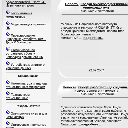
радиолюбителей - Часть 4 -
Новости
:
Создан высокоэффективный
Источники питания
миниохладитель
Тема: Мир Электроники
Блоки питания
компьютеров
Учеными из Национального института
Модернизация и ремонт
стандартов и технологий США (NIST) был
ПК
создан криогенный охладитель нового типа –
более эффективный и
Проектирование
компактный......
подробнее...
цифровых устройств Том 1
Джон Ф Уэйкерли
Самоучитель по
устранению сбоев и
неполадок домашнего ПК
Устройства магнитного
хранения данных
22.02.2007
Справочники:
Номенклатура и аналоги
отечественных микросхем
Новости
:
Google ратботает над создани
искусственного интеллекта
Тема: Мир Электроники
Транзисторы
отечественные
Разделы статей:
Один из основателей Google Лари Пэйдж
заявил о том, что компания ведет работы по
Электронные схемы для
разработке искусственного интеллекта. Пэйд
начинающих
выступил на конференции American Associati
for the Advancement of Science, сообщает
News.com......
подробнее...
Интересные и полезные