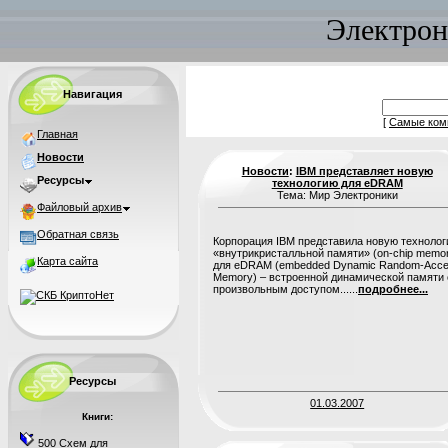
Электрон
Навигация
[
Самые ком
Главная
Новости
Новости
:
IBM представляет новую
Ресурсы
технологию для eDRAM
Тема: Мир Электроники
Файловый архив
Обратная связь
Корпорация IBM представила новую техноло
«внутрикристалльной памяти» (on-chip memo
Карта сайта
для eDRAM (embedded Dynamic Random-Acc
Memory) – встроенной динамической памяти 
произвольным доступом......
подробнее...
Ресурсы
01.03.2007
Книги:
500 Схем для