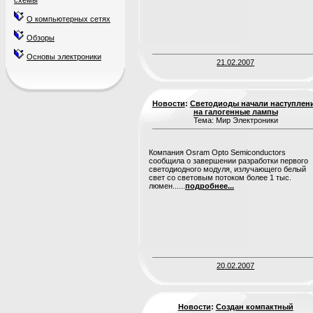
схемы
О компьютерных сетях
Обзоры
Основы электроники
21.02.2007
Новости
:
Cветодиоды начали наступлен
на галогенные лампы
Тема: Мир Электроники
Компания Osram Opto Semiconductors
сообщила о завершении разработки первого
светодиодного модуля, излучающего белый
свет со световым потоком более 1 тыс.
люмен......
подробнее...
20.02.2007
Новости
:
Создан компактный